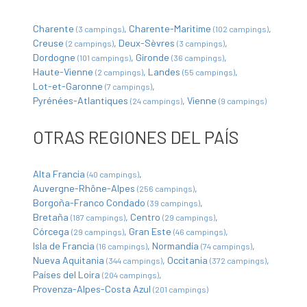
Charente
Charente-Maritime
(3 campings)
(102 campings)
Creuse
Deux-Sèvres
(2 campings)
(3 campings)
Dordogne
Gironde
(101 campings)
(36 campings)
Haute-Vienne
Landes
(2 campings)
(55 campings)
Lot-et-Garonne
(7 campings)
Pyrénées-Atlantiques
Vienne
(24 campings)
(9 campings)
OTRAS REGIONES DEL PAÍS
Alta Francia
(40 campings)
Auvergne-Rhône-Alpes
(256 campings)
Borgoña-Franco Condado
(39 campings)
Bretaña
Centro
(187 campings)
(29 campings)
Córcega
Gran Este
(29 campings)
(46 campings)
Isla de Francia
Normandía
(16 campings)
(74 campings)
Nueva Aquitania
Occitania
(344 campings)
(372 campings)
Países del Loira
(204 campings)
Provenza-Alpes-Costa Azul
(201 campings)