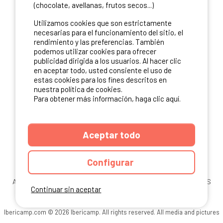
(chocolate, avellanas, frutos secos...)
NUESTROS PARTNERS
Utilizamos cookies que son estrictamente
necesarias para el funcionamiento del sitio, el
rendimiento y las preferencias. También
podemos utilizar cookies para ofrecer
publicidad dirigida a los usuarios. Al hacer clic
en aceptar todo, usted consiente el uso de
estas cookies para los fines descritos en
nuestra política de cookies.
Para obtener más información, haga clic aquí.
Aceptar todo
Configurar
ANUARIO
CGU DEL SITIO
MENCIONES LEGALES
COOKIES
Continuar sin aceptar
CARTA DE CONFIDENCIALIDAD
MAPA DEL SITIO
Ibericamp.com © 2026 Ibericamp. All rights reserved. All media and pictures
are property of their respective owners.