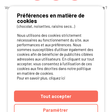
Vous souhaitez bénéficier des
meilleures offres camping
?
Abonnez-vous à la newsletter
dès aujourd'hui
Préférences en matière de
cookies
S'ABONNER
(chocolat, noisettes, raisins secs...)
Nous utilisons des cookies strictement
nécessaires au fonctionnement du site, aux
performances et aux préférences. Nous
NOS PARTENAIRES
sommes susceptibles d’utiliser également des
cookies afin de bénéficier de publicités ciblées
adressées aux utilisateurs. En cliquant sur tout
accepter, vous consentez à l'utilisation de ces
cookies aux fins décrites dans notre politique
en matière de cookies.
Pour en savoir plus, cliquez ici
Tout accepter
Paramétrer