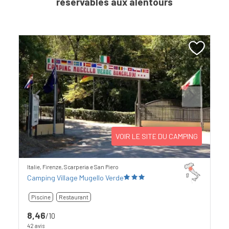
réservables aux alentours
Previous
Next
VOIR LE SITE DU CAMPING
Italie, Firenze, Scarperia e San Piero
Camping Village Mugello Verde
Piscine
Restaurant
8,46
/10
42 avis