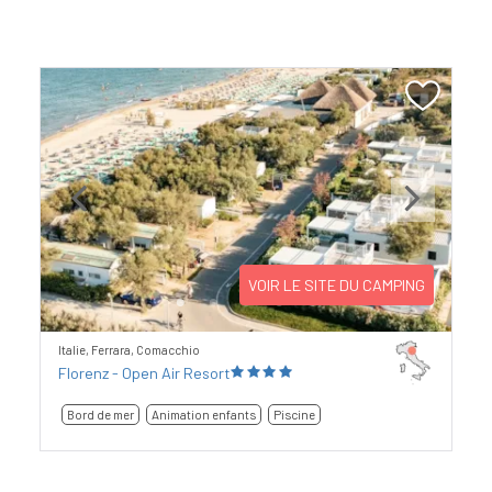
Previous
Next
VOIR LE SITE DU CAMPING
Italie, Ferrara, Comacchio
Florenz - Open Air Resort
Bord de mer
Animation enfants
Piscine