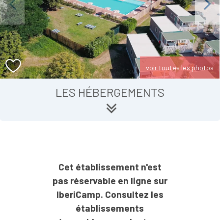
Previous
Next
voir toutes les photos
LES HÉBERGEMENTS
Cet établissement n'est
pas réservable en ligne sur
IberiCamp. Consultez les
établissements