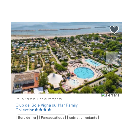
Previous
Next
Italie, Ferrara, Lido di Pomposa
Club del Sole Vigna sul Mar Family
Collection
Bord de mer
Parc aquatique
Animation enfants