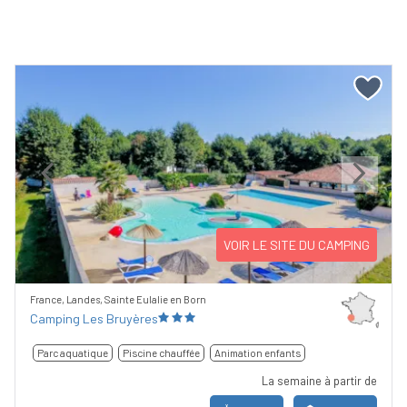
Previous
Next
VOIR LE SITE DU CAMPING
France, Landes, Sainte Eulalie en Born
Camping Les Bruyères
Parc aquatique
Piscine chauffée
Animation enfants
La semaine à partir de