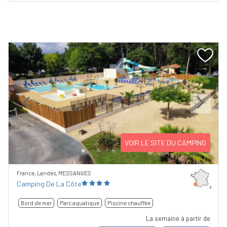
Previous
Next
VOIR LE SITE DU CAMPING
France, Landes, MESSANGES
Camping De La Côte
Bord de mer
Parc aquatique
Piscine chauffée
La semaine à partir de