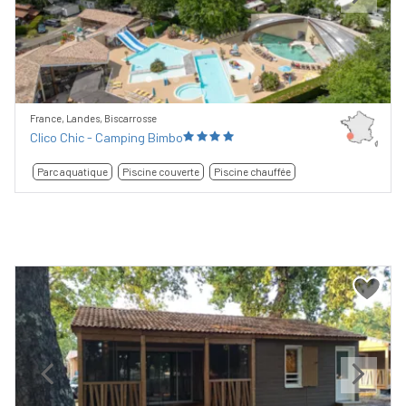
Previous
Next
France, Landes, Biscarrosse
Clico Chic - Camping Bimbo
Parc aquatique
Piscine couverte
Piscine chauffée
Previous
Next