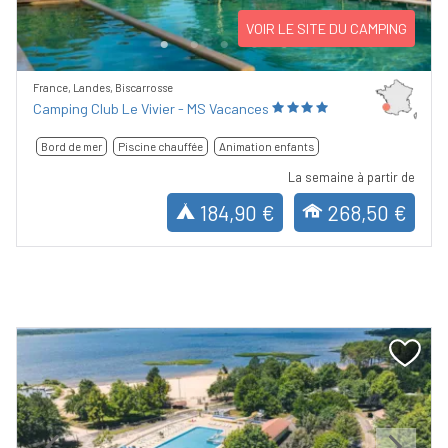
VOIR LE SITE DU CAMPING
France, Landes, Biscarrosse
Camping Club Le Vivier - MS Vacances
Bord de mer
Piscine chauffée
Animation enfants
La semaine à partir de
184,90 €
268,50 €