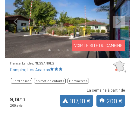
Previous
Next
VOIR LE SITE DU CAMPING
France, Landes, MESSANGES
Camping Les Acacias
Bord de mer
Animation enfants
Commerces
La semaine à partir de
9,19
/10
107,10 €
200 €
269 avis