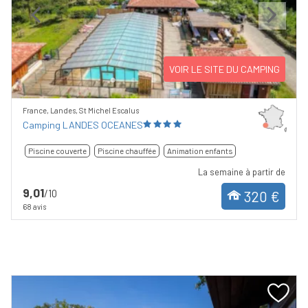
Previous
Next
VOIR LE SITE DU CAMPING
France, Landes, St Michel Escalus
Camping LANDES OCEANES
Piscine couverte
Piscine chauffée
Animation enfants
La semaine à partir de
9,01
/10
320 €
68 avis