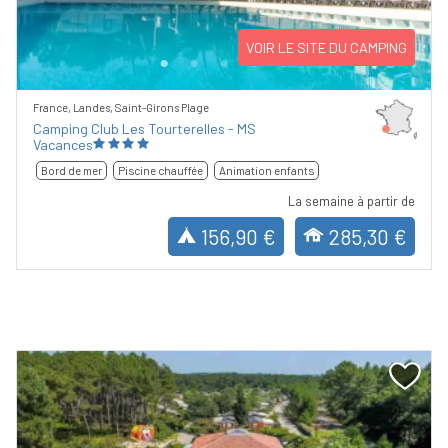
VOIR LE SITE DU CAMPING
France, Landes, Saint-Girons Plage
Camping Club Les Tourterelles - MS
Vacances
Bord de mer
Piscine chauffée
Animation enfants
La semaine à partir de
156,90 €
285,30 €