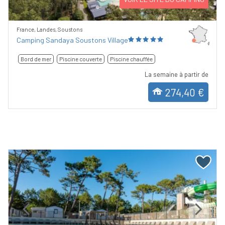
France, Landes, Soustons
Camping Sandaya Soustons Village
Bord de mer
Piscine couverte
Piscine chauffée
La semaine à partir de
274,40 €
Previous
Next