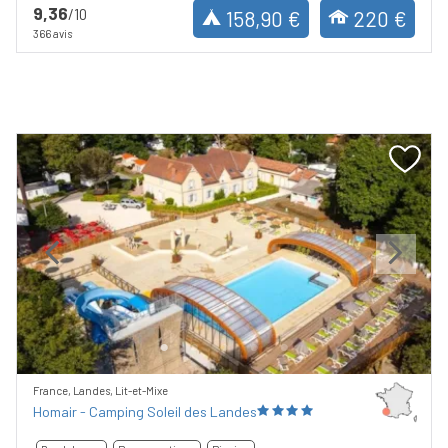
9,36
/10
158,90 €
220 €
366 avis
Previous
Next
France, Landes, Lit-et-Mixe
Homair - Camping Soleil des Landes