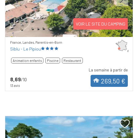
Previous
Next
VOIR LE SITE DU CAMPING
France, Landes, Parentis-en-Born
Siblu - Le Pipiou
Animation enfants
Piscine
Restaurant
La semaine à partir de
8,69
/10
269,50 €
13 avis