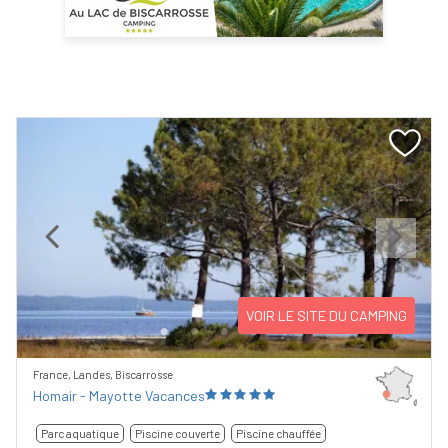
Previous
Next
VOIR LE SITE DU CAMPING
France, Landes, Biscarrosse
Homair - Mayotte Vacances
Parc aquatique
Piscine couverte
Piscine chauffée