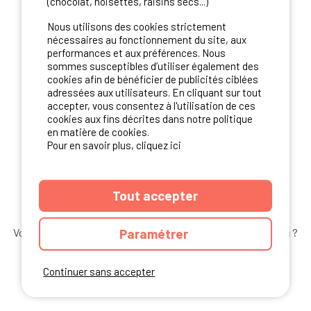
(chocolat, noisettes, raisins secs...)
Nous utilisons des cookies strictement
Vous avez un camping ?
nécessaires au fonctionnement du site, aux
performances et aux préférences. Nous
Contactez-nous!
sommes susceptibles d’utiliser également des
cookies afin de bénéficier de publicités ciblées
Contact Ibericamp
adressées aux utilisateurs. En cliquant sur tout
accepter, vous consentez à l'utilisation de ces
cookies aux fins décrites dans notre politique
en matière de cookies.
Pour en savoir plus, cliquez ici
REJOIGNEZ-NOUS
Tout accepter
Vous souhaitez bénéficier des
meilleures offres camping
?
Paramétrer
Abonnez-vous à la newsletter
dès aujourd'hui
Continuer sans accepter
S'ABONNER