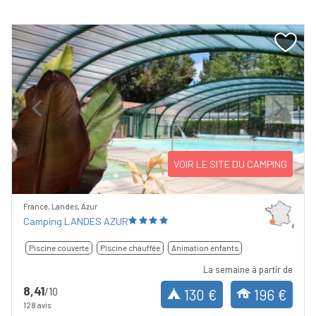
Previous
Next
VOIR LE SITE DU CAMPING
France, Landes, Azur
Camping LANDES AZUR
Piscine couverte
Piscine chauffée
Animation enfants
La semaine à partir de
8,41
/10
130 €
196 €
128 avis