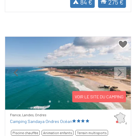
84 €
275 €
Previous
Next
VOIR LE SITE DU CAMPING
France, Landes, Ondres
Camping Sandaya Ondres Océan
Piscine chauffée
Animation enfants
Terrain multisports