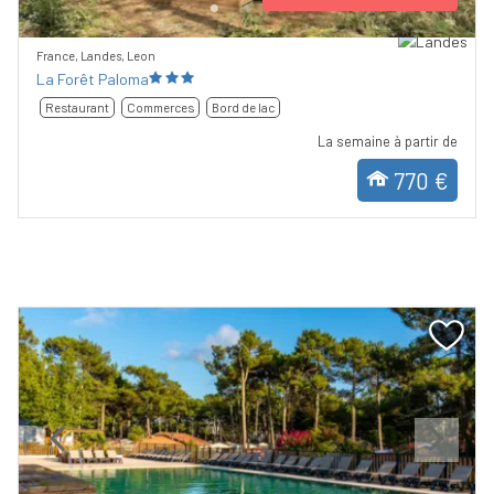
France, Landes, Leon
La Forêt Paloma
Restaurant
Commerces
Bord de lac
La semaine à partir de
770 €
Previous
Next