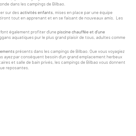
conde dans les campings de Bilbao.
ter sur des
activités enfants
, mises en place par une équipe
rtiront tout en apprenant et en se faisant de nouveaux amis. Les
font également profiter d'une
piscine chauffée et d'une
oggans aquatiques pur le plus grand plaisir de tous, adultes comme
gements
présents dans les campings de Bilbao. Que vous voyagiez
ous ayez par conséquent besoin d'un grand emplacement herbeux
itaires et salle de bain privés, les campings de Bilbao vous donnent
que reposantes.