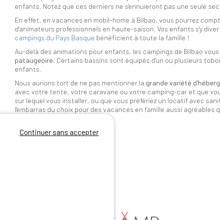
enfants. Notez que ces derniers ne s'ennuieront pas une seule se
En effet, en vacances en mobil-home à Bilbao, vous pourrez comp
d'animateurs professionnels en haute-saison. Vos enfants s'y dive
campings du Pays Basque
bénéficient à toute la famille !
Au-delà des animations pour enfants, les campings de Bilbao vous 
pataugeoire
. Certains bassins sont équipés d'un ou plusieurs tob
enfants.
Nous aurions tort de ne pas mentionner la
grande variété d'héber
avec votre tente, votre caravane ou votre camping-car et que v
sur lequel vous installer, ou que vous préfériez un locatif avec san
l'embarras du choix pour des vacances en famille aussi agréables 
Continuer sans accepter