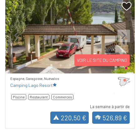
Previous
Next
VOIR LE SITE DU CAMPING
Espagne, Saragosse, Nuévalos
Camping Lago Resort
Piscine
Restaurant
Commerces
La semaine à partir de
220,50 €
526,89 €