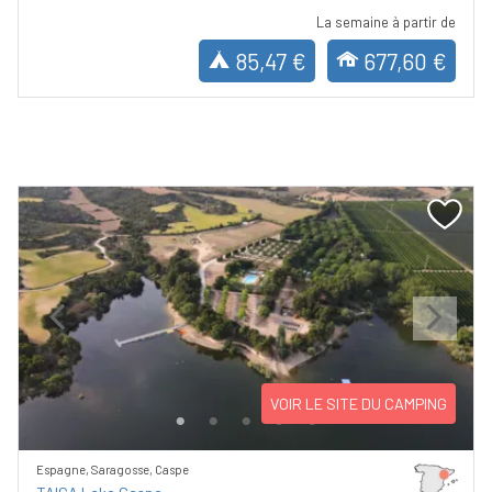
La semaine à partir de
85,47 €
677,60 €
Previous
Next
VOIR LE SITE DU CAMPING
Espagne, Saragosse, Caspe