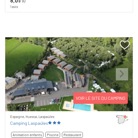
8,01
/10
1 avis
Previous
Next
VOIR LE SITE DU CAMPING
Espagne, Huesca, Laspaúles
Camping Laspaúles
Animation enfants
Piscine
Restaurant