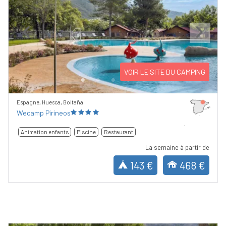
Previous
Next
VOIR LE SITE DU CAMPING
Espagne, Huesca, Boltaña
Wecamp Pirineos
Animation enfants
Piscine
Restaurant
La semaine à partir de
143 €
468 €