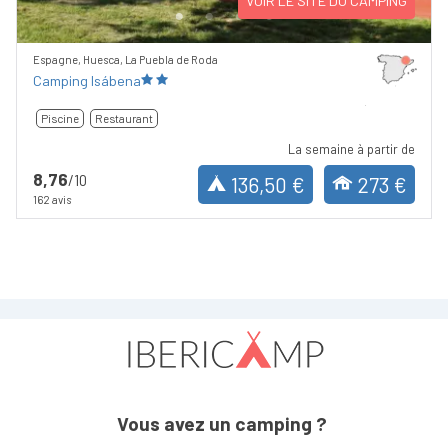
VOIR LE SITE DU CAMPING
Espagne, Huesca, La Puebla de Roda
Camping Isábena
Piscine
Restaurant
La semaine à partir de
8,76
/10
136,50 €
273 €
162 avis
Vous avez un camping ?