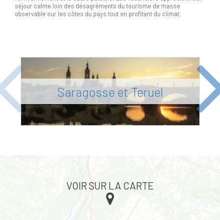
séjour calme loin des désagréments du tourisme de masse
observable sur les côtes du pays tout en profitant du climat.
Previous
Ne
Saragosse et Teruel
VOIR SUR LA CARTE