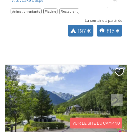
TAIGA Lake Caspe
Animation enfants
Piscine
Restaurant
La semaine à partir de
197 €
815 €
Previous
Next
VOIR LE SITE DU CAMPING