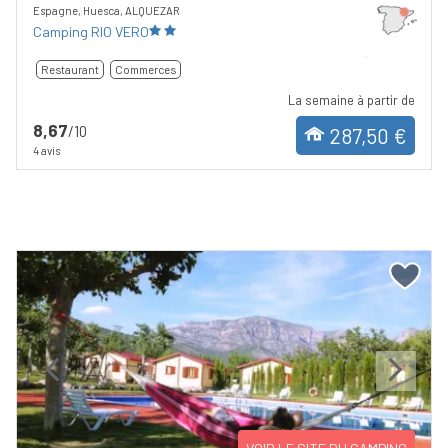
Espagne, Huesca, ALQUEZAR
Camping RIO VERO
Restaurant
Commerces
La semaine à partir de
8,67
/10
287,50 €
4 avis
Previous
Next