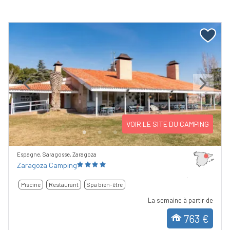
Previous
Next
VOIR LE SITE DU CAMPING
Espagne, Saragosse, Zaragoza
Zaragoza Camping
Piscine
Restaurant
Spa bien-être
La semaine à partir de
763 €