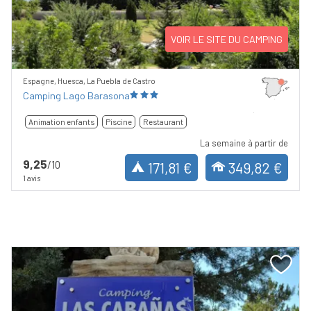
VOIR LE SITE DU CAMPING
Espagne, Huesca, La Puebla de Castro
Camping Lago Barasona
Animation enfants
Piscine
Restaurant
La semaine à partir de
9,25
/10
171,81 €
349,82 €
1 avis