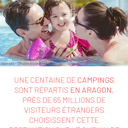
conrado - Shutterstock
UNE CENTAINE DE
CAMPINGS
SONT RÉPARTIS
EN ARAGON
.
PRÈS DE 65 MILLIONS DE
VISITEURS ÉTRANGERS
CHOISISSENT CETTE