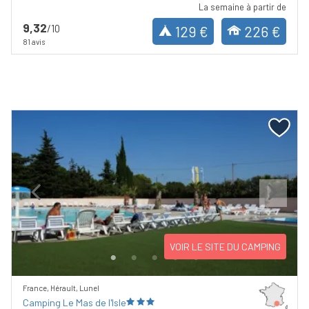
La semaine à partir de
9,32
/10
129 €
226 €
81 avis
Previous
Next
VOIR LE SITE DU CAMPING
France, Hérault, Lunel
Camping Le Mas de l'Isle