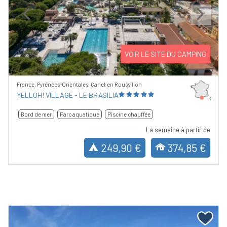
Previous
Next
VOIR LE SITE DU CAMPING
France, Pyrénées-Orientales, Canet en Roussillon
YELLOH! VILLAGE - LE BRASILIA
Bord de mer
Parc aquatique
Piscine chauffée
La semaine à partir de
249,90 €
374,85 €