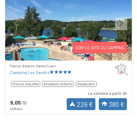
Previous
Next
VOIR LE SITE DU CAMPING
France, Aveyron, Salles Curan
Camping Les Genêts
Piscine chauffée
Animation enfants
Restaurant
La semaine à partir de
9,05
/10
226 €
380 €
449 avis