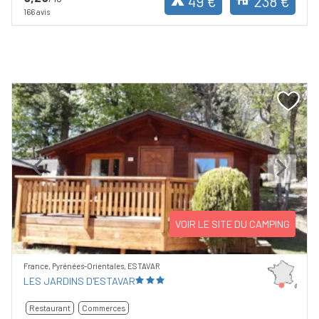
49 €
238 €
166 avis
Previous
Next
VOIR LE SITE DU CAMPING
France, Pyrénées-Orientales, ESTAVAR
LES JARDINS D'ESTAVAR
Restaurant
Commerces