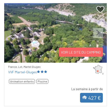
Previous
Next
VOIR LE SITE DU CAMPING
France, Lot, Martel Gluges
VVF Martel-Gluges
Animation enfants
Piscine
La semaine à partir de
427 €