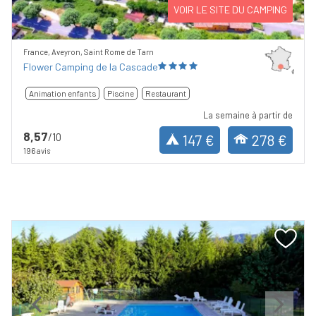
VOIR LE SITE DU CAMPING
France, Aveyron, Saint Rome de Tarn
Flower Camping de la Cascade
Animation enfants
Piscine
Restaurant
La semaine à partir de
8,57
/10
147 €
278 €
196 avis