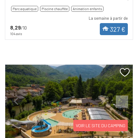
Parc aquatique
Piscine chauffée
Animation enfants
La semaine à partir de
8,29
/10
327 €
104 avis
Previous
Next
VOIR LE SITE DU CAMPING