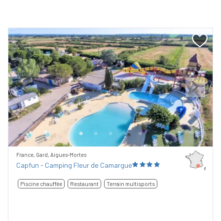
Previous
Next
France, Gard, Aigues-Mortes
Capfun - Camping Fleur de Camargue
Piscine chauffée
Restaurant
Terrain multisports