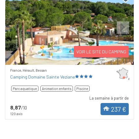
Previous
Next
VOIR LE SITE DU CAMPING
France, Hérault, Bessan
Camping Domaine Sainte Veziane
Parc aquatique
Animation enfants
Piscine
La semaine à partir de
8,87
/10
237 €
120 avis