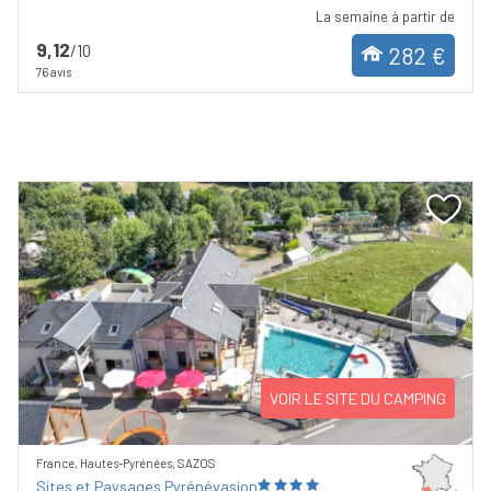
La semaine à partir de
9,12
/10
282 €
76 avis
Previous
Next
VOIR LE SITE DU CAMPING
France, Hautes-Pyrénées, SAZOS
Sites et Paysages Pyrénévasion