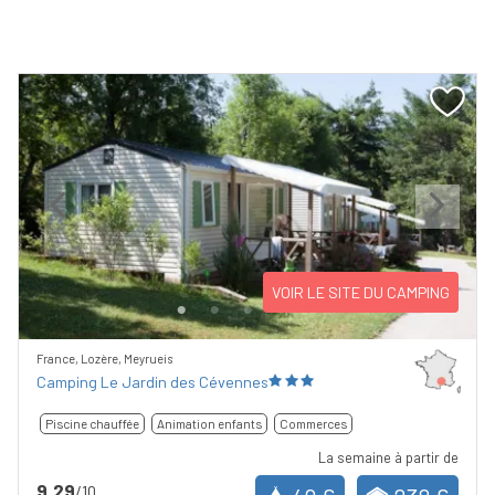
Previous
Next
VOIR LE SITE DU CAMPING
France, Lozère, Meyrueis
Camping Le Jardin des Cévennes
Piscine chauffée
Animation enfants
Commerces
La semaine à partir de
9,29
/10