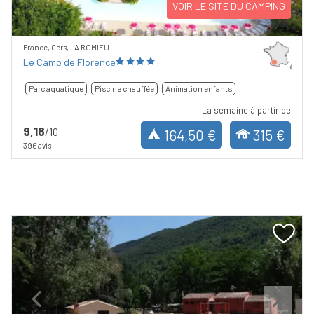
VOIR LE SITE DU CAMPING
France, Gers, LA ROMIEU
Le Camp de Florence
Parc aquatique
Piscine chauffée
Animation enfants
La semaine à partir de
9,18
/10
164,50 €
315 €
396 avis
Previous
Next