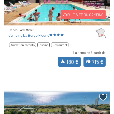
VOIR LE SITE DU CAMPING
France, Gard, Mialet
Camping La Berge Fleurie
Animation enfants
Piscine
Restaurant
La semaine à partir de
180 €
715 €