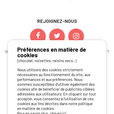
REJOIGNEZ-NOUS
Préférences en matière de
Vous souhaitez bénéficier des
meilleures offres camping
?
cookies
Abonnez-vous à la newsletter
dès aujourd'hui
(chocolat, noisettes, raisins secs...)
S'ABONNER
Nous utilisons des cookies strictement
nécessaires au fonctionnement du site, aux
performances et aux préférences. Nous
sommes susceptibles d’utiliser également des
cookies afin de bénéficier de publicités ciblées
NOS PARTENAIRES
adressées aux utilisateurs. En cliquant sur tout
accepter, vous consentez à l'utilisation de ces
cookies aux fins décrites dans notre politique
en matière de cookies.
Pour en savoir plus, cliquez ici