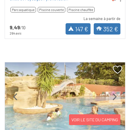
Parc aquatique
Piscine couverte
Piscine chauffée
La semaine à partir de
9,49
/10
147 €
352 €
264 avis
Previous
Next
VOIR LE SITE DU CAMPING