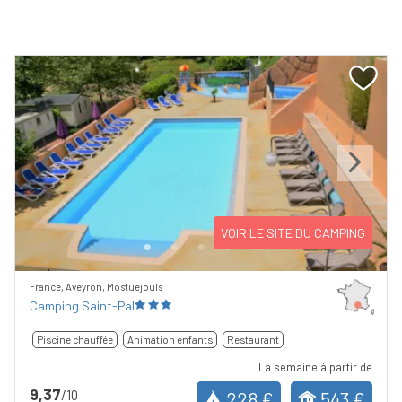
Previous
Next
VOIR LE SITE DU CAMPING
France, Aveyron, Mostuejouls
Camping Saint-Pal
Piscine chauffée
Animation enfants
Restaurant
La semaine à partir de
9,37
/10
228 €
543 €