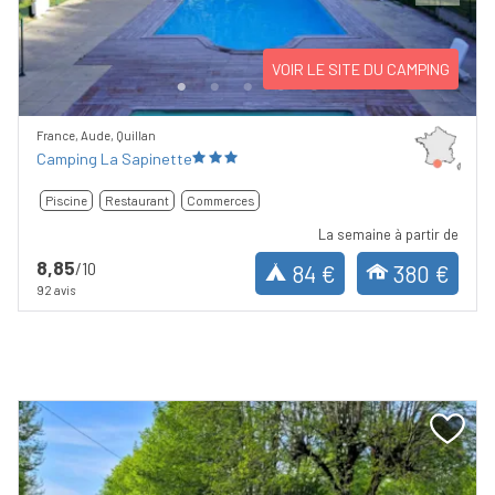
Previous
Next
VOIR LE SITE DU CAMPING
France, Aude, Quillan
Camping La Sapinette
Piscine
Restaurant
Commerces
La semaine à partir de
8,85
/10
84 €
380 €
92 avis