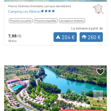
France, Pyrénées-Orientales, Laroque-des-Albères
Camping Les Albères
Piscine couverte
Piscine chauffée
Animation enfants
La semaine à partir de
7,98
/10
204 €
260 €
36 avis
Previous
Next