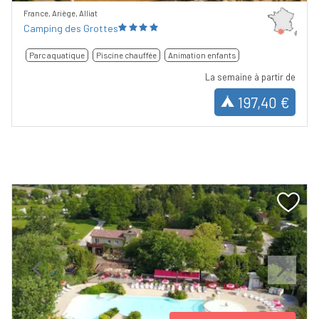
France, Ariège, Alliat
Camping des Grottes
Parc aquatique
Piscine chauffée
Animation enfants
La semaine à partir de
197,40 €
Previous
Next