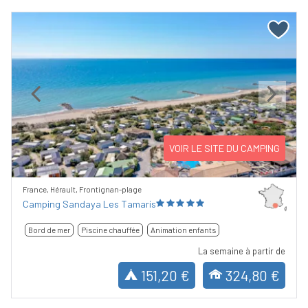
Previous
Next
VOIR LE SITE DU CAMPING
France, Hérault, Frontignan-plage
Camping Sandaya Les Tamaris
Bord de mer
Piscine chauffée
Animation enfants
La semaine à partir de
151,20 €
324,80 €