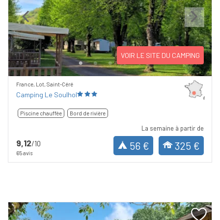
Previous
Next
VOIR LE SITE DU CAMPING
France, Lot, Saint-Céré
Camping Le Soulhol
Piscine chauffée
Bord de rivière
La semaine à partir de
9,12
/10
56 €
325 €
65 avis