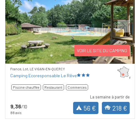
Previous
Next
VOIR LE SITE DU CAMPING
France, Lot, LE VIGAN-EN-QUERCY
Camping Ecoresponsable Le Rêve
Piscine chauffée
Restaurant
Commerces
La semaine à partir de
9,36
/10
56 €
218 €
88 avis