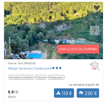
Previous
Next
VOIR LE SITE DU CAMPING
France, Tarn, BRASSAC
Village Vacances Camboussel
Animation enfants
Piscine
Restaurant
La semaine à partir de
8,8
/10
119 €
290 €
46 avis