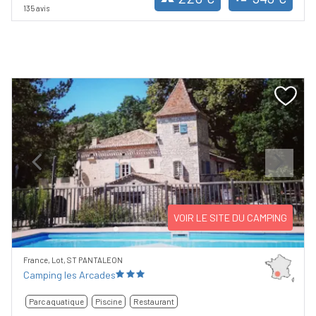
135 avis
Previous
Next
VOIR LE SITE DU CAMPING
France, Lot, ST PANTALEON
Camping les Arcades
Parc aquatique
Piscine
Restaurant