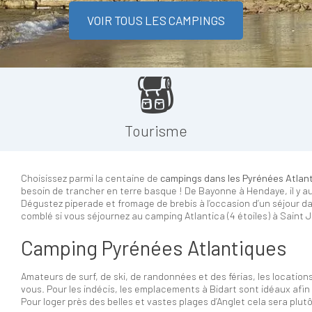
VOIR TOUS LES CAMPINGS
Tourisme
Choisissez parmi la centaine de
campings dans les Pyrénées Atlan
besoin de trancher en terre basque ! De Bayonne à Hendaye, il y aur
Dégustez piperade et fromage de brebis à l’occasion d’un séjour da
comblé si vous séjournez au camping Atlantica (4 étoiles) à Saint 
Camping Pyrénées Atlantiques
Amateurs de surf, de ski, de randonnées et des férias, les location
vous. Pour les indécis, les emplacements à Bidart sont idéaux afin d
Pour loger près des belles et vastes plages d’Anglet cela sera plu