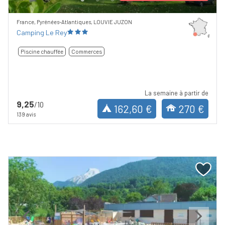
France, Pyrénées-Atlantiques, LOUVIE JUZON
Camping Le Rey
Piscine chauffée
Commerces
La semaine à partir de
9,25
/10
162,60 €
270 €
139 avis