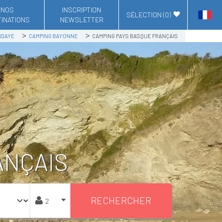
NOS
INSCRIPTION
SÉLECTION (
0
)
INATIONS
NEWSLETTER
NDAYE
CAMPING BAYONNE
CAMPING PAYS BASQUE FRANÇAIS
ANÇAIS
RECHERCHER