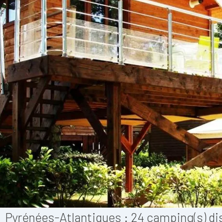
Pyrénées-Atlantiques :
24
camping(s) dis