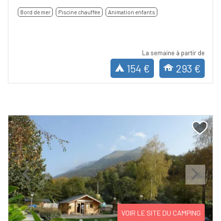
Bord de mer
Piscine chauffée
Animation enfants
La semaine à partir de
154 €
293 €
Previous
Next
VOIR LE SITE DU CAMPING