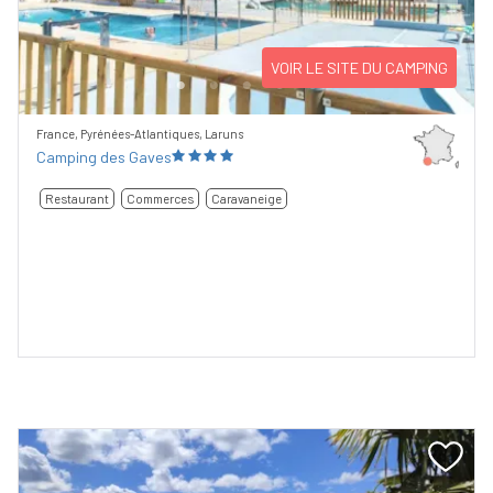
Previous
Next
VOIR LE SITE DU CAMPING
France, Pyrénées-Atlantiques, Laruns
Camping des Gaves
Restaurant
Commerces
Caravaneige