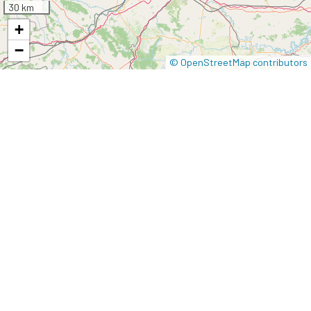
30 km
+
−
© OpenStreetMap contributors