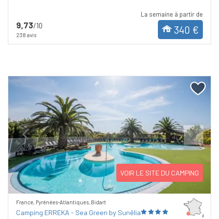
La semaine à partir de
9,73
/10
340 €
238 avis
Previous
Next
VOIR LE SITE DU CAMPING
France, Pyrénées-Atlantiques, Bidart
Camping ERREKA - Sea Green by Sunêlia