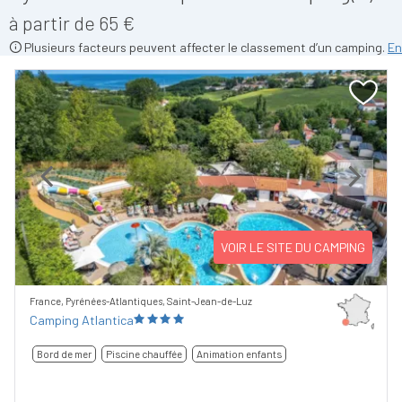
à partir de 65 €
Plusieurs facteurs peuvent affecter le classement d’un camping.
En
Previous
Next
VOIR LE SITE DU CAMPING
France, Pyrénées-Atlantiques, Saint-Jean-de-Luz
Camping Atlantica
Bord de mer
Piscine chauffée
Animation enfants