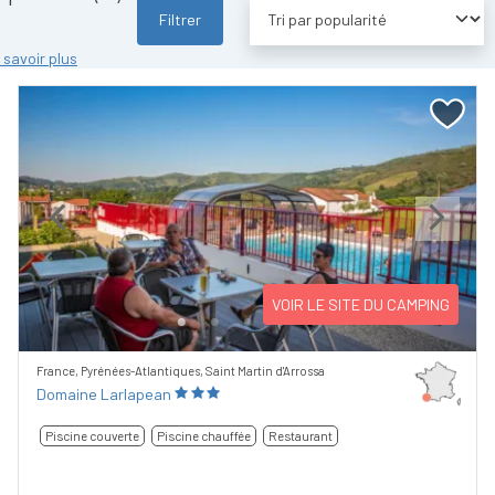
Filtrer
 savoir plus
Previous
Next
VOIR LE SITE DU CAMPING
France, Pyrénées-Atlantiques, Saint Martin d'Arrossa
Domaine Larlapean
Piscine couverte
Piscine chauffée
Restaurant