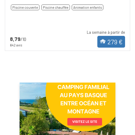
Piscine couverte
Piscine chauffée
Animation enfants
La semaine à partir de
8,79
/10
279 €
642 avis