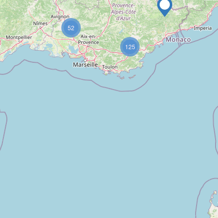
52
125