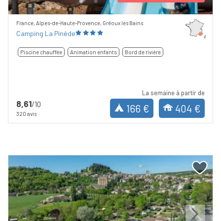
France, Alpes-de-Haute-Provence, Gréoux les Bains
Camping La Pinède
Piscine chauffée
Animation enfants
Bord de rivière
La semaine à partir de
8,61
/10
166 €
404 €
320 avis