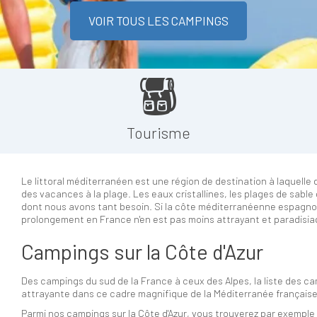
VOIR TOUS LES CAMPINGS
Tourisme
Le littoral méditerranéen est une région de destination à laquell
des vacances à la plage. Les eaux cristallines, les plages de sabl
dont nous avons tant besoin. Si la côte méditerranéenne espagno
prolongement en France n'en est pas moins attrayant et paradisia
Campings sur la Côte d'Azur
Des campings du sud de la France à ceux des Alpes, la liste des c
attrayante dans ce cadre magnifique de la Méditerranée française :
Parmi nos campings sur la Côte d'Azur, vous trouverez par exemp