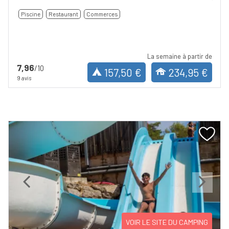
Piscine
Restaurant
Commerces
La semaine à partir de
7,96
/10
157,50 €
234,95 €
9 avis
Previous
Next
VOIR LE SITE DU CAMPING