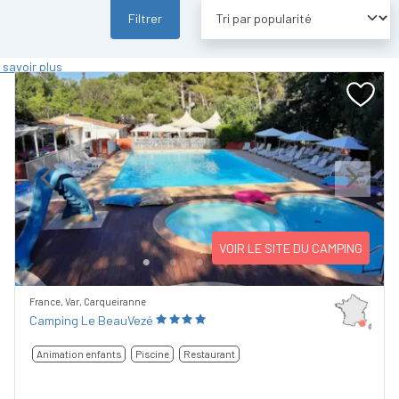
Filtrer
 savoir plus
Previous
Next
VOIR LE SITE DU CAMPING
France, Var, Carqueiranne
Camping Le BeauVezé
Animation enfants
Piscine
Restaurant