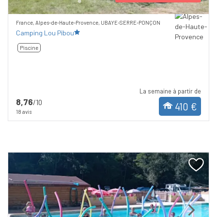
France, Alpes-de-Haute-Provence, UBAYE-SERRE-PONÇON
Camping Lou Pibou
Piscine
La semaine à partir de
8,76
/10
410 €
18 avis