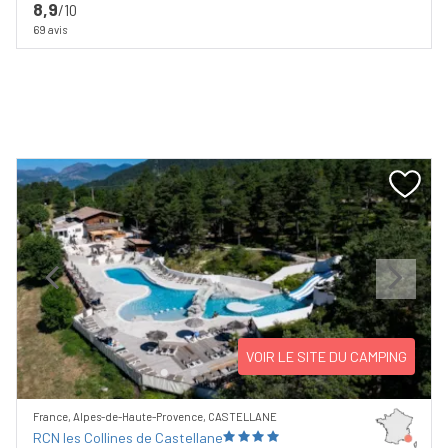
8,9
/10
69 avis
Previous
Next
VOIR LE SITE DU CAMPING
France, Alpes-de-Haute-Provence, CASTELLANE
RCN les Collines de Castellane