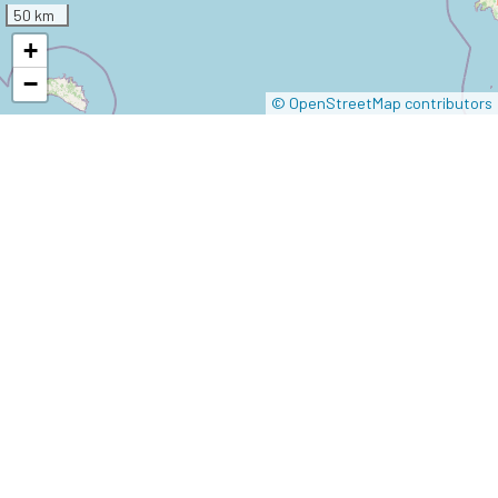
50 km
+
−
© OpenStreetMap contributors