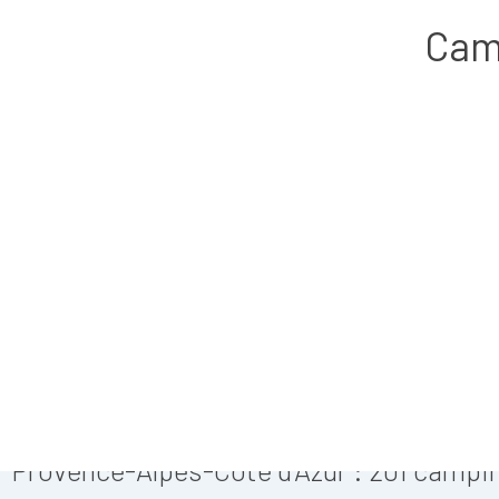
Cam
Provence-Alpes-Côte d'Azur :
201
campin