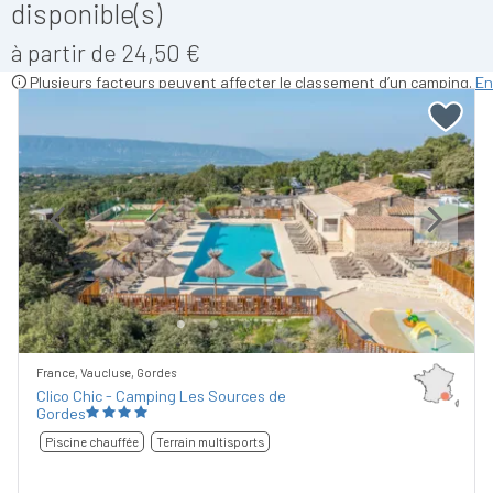
disponible(s)
à partir de 24,50 €
Plusieurs facteurs peuvent affecter le classement d’un camping.
En
Previous
Next
France, Vaucluse, Gordes
Clico Chic - Camping Les Sources de
Gordes
Piscine chauffée
Terrain multisports