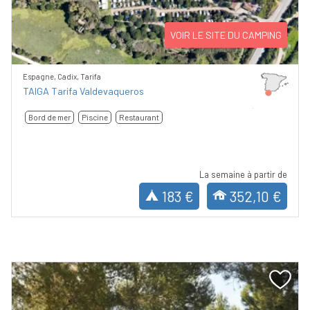
VOIR LE SITE DU CAMPING
Espagne, Cadix, Tarifa
TAIGA Tarifa Valdevaqueros
Bord de mer
Piscine
Restaurant
La semaine à partir de
183 €
352,10 €