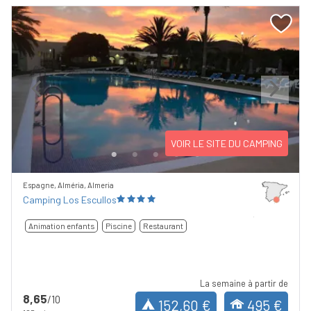
Previous
Next
VOIR LE SITE DU CAMPING
Espagne, Alméria, Almeria
Camping Los Escullos
Animation enfants
Piscine
Restaurant
La semaine à partir de
8,65
/10
152,60 €
495 €