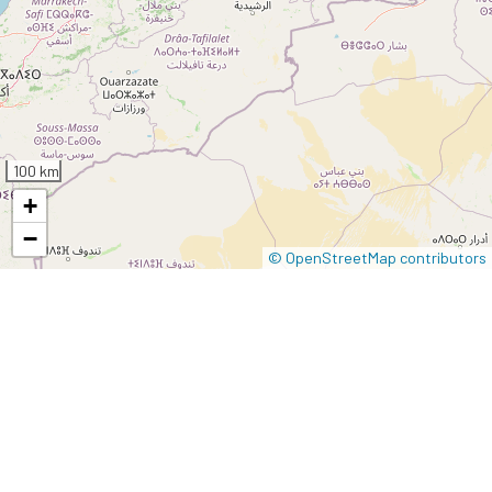
100 km
+
−
© OpenStreetMap contributors