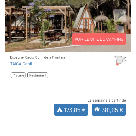
Previous
Next
VOIR LE SITE DU CAMPING
Espagne, Cadix, Conil de la Frontera
TAIGA Conil
Piscine
Restaurant
La semaine à partir de
173,85 €
381,65 €