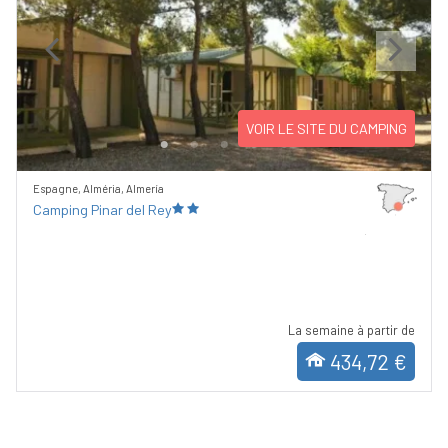
Previous
Next
VOIR LE SITE DU CAMPING
Espagne, Alméria, Almería
Camping Pinar del Rey
La semaine à partir de
434,72 €