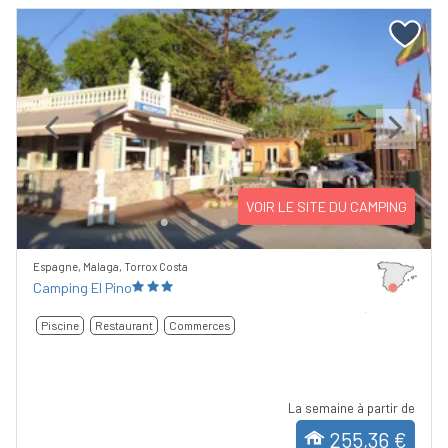
Previous
Next
VOIR LE SITE DU CAMPING
Espagne, Malaga, Torrox Costa
Camping El Pino
Piscine
Restaurant
Commerces
La semaine à partir de
255,36 €