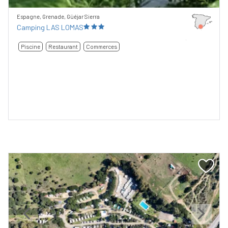
Espagne, Grenade, Güéjar Sierra
Camping LAS LOMAS
Piscine
Restaurant
Commerces
Previous
Next