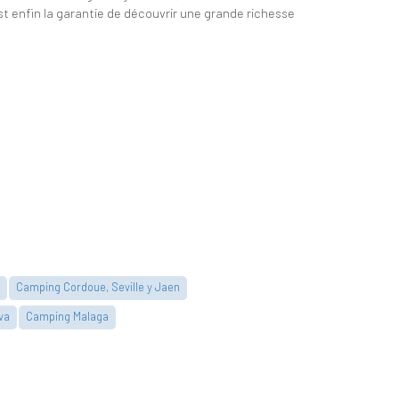
st enfin la garantie de découvrir une grande richesse
Camping Cordoue, Seville y Jaen
va
Camping Malaga