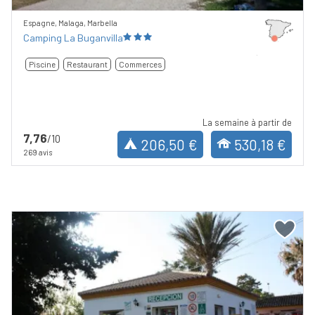
Espagne, Malaga, Marbella
Camping La Buganvilla
Piscine
Restaurant
Commerces
La semaine à partir de
7,76
/10
206,50 €
530,18 €
269 avis