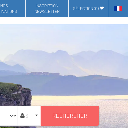
NOS
INSCRIPTION
SÉLECTION (
0
)
INATIONS
NEWSLETTER
RECHERCHER