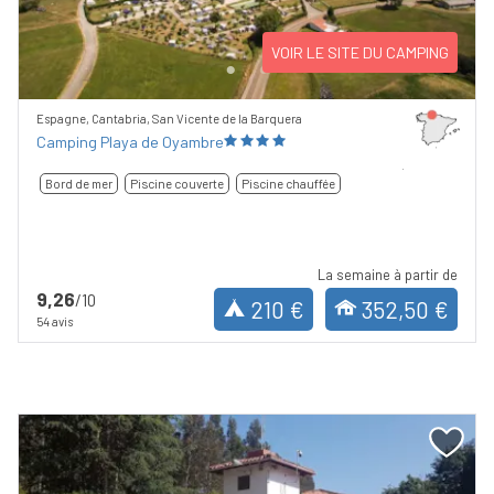
VOIR LE SITE DU CAMPING
Espagne, Cantabria, San Vicente de la Barquera
Camping Playa de Oyambre
Bord de mer
Piscine couverte
Piscine chauffée
La semaine à partir de
9,26
/10
210 €
352,50 €
54 avis