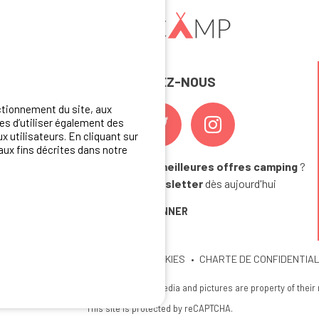
REJOIGNEZ-NOUS
ctionnement du site, aux
s d’utiliser également des
x utilisateurs. En cliquant sur
aux fins décrites dans notre
Vous souhaitez bénéficier des
meilleures offres camping
?
Abonnez-vous à la newsletter
dès aujourd'hui
S'ABONNER
U SITE
MENTIONS LEGALES
COOKIES
CHARTE DE CONFIDENTIAL
26 Ibericamp; all rights reserved. All media and pictures are property of their
This site is protected by reCAPTCHA.