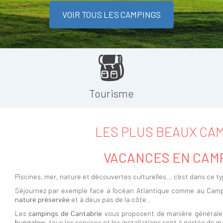
VOIR TOUS LES CAMPINGS
Tourisme
LES PLUS BEAUX CAM
VACANCES EN CAMP
Piscines, mer, nature et découvertes culturelles... c'est dans ce 
Séjournez par exemple face à l'océan Atlantique comme au Campin
nature préservée
et à deux pas de la côte .
Les
campings de Cantabrie
vous proposent de manière générale 
bungalow
, tous les services et les installations sont à portée de 