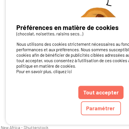
Préférences en matière de cookies
Vous avez un camping ?
(chocolat, noisettes, raisins secs...)
Nous utilisons des cookies strictement nécessaires au fon
Contactez-nous!
performances et aux préférences. Nous sommes susceptible
cookies afin de bénéficier de publicités ciblées adressées au
Contact Ibericamp
tout accepter, vous consentez à l'utilisation de ces cookies 
politique en matière de cookies.
Pour en savoir plus, cliquez ici
Tout accepter
ANNUAIRE
CGU D
Paramétrer
Ibericamp.com © 20
New Africa - Shutterstock