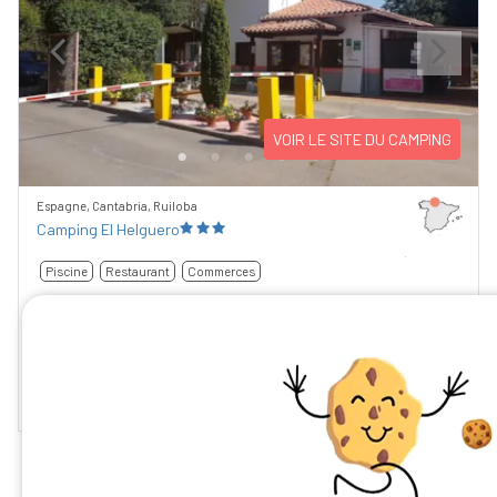
Previous
Next
VOIR LE SITE DU CAMPING
Espagne, Cantabria, Ruiloba
Camping El Helguero
Piscine
Restaurant
Commerces
La semaine à partir de
9,23
/10
151,20 €
340 €
3 avis