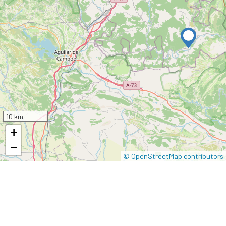
10 km
+
−
© OpenStreetMap contributors