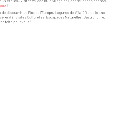
(4 étoiles), visitez Valladolid, le village de Pañafiel et son château
camp
!
a de découvrir les
Pics de l'Europe
, Lagunes de Villafáfila ou le Lac
sérénité. Visites Culturelles, Escapades
Naturelles
, Gastronomie,
st faite pour vous !