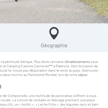
Géographie
la péninsule ibérique. Plus d'une centaine d'
établissements
vous
 le Camping Fuentes Carrionas*** à Palencia. C'est l'occasion de
ural ne trouve pas d'équivalent dans le reste du pays. Aventurez-
us deux inscrits au Patrimoine Mondial, lors de votre
séjour
.
n
es-de-Compostelle, une multitude de panoramas s'offrent à vous.
locale. La culture de céréales et l’élevage prennent une place
au rôti, un « botillo », « Leche Frita », des légumes secs et bien