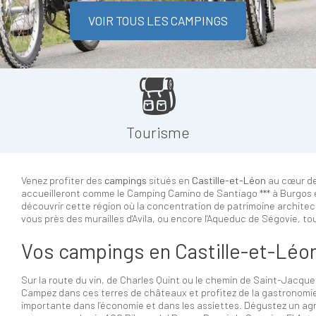
VOIR TOUS LES CAMPINGS
Tourisme
Venez profiter des
campings
situés en
Castille-et-Léon
au cœur de 
accueilleront comme le Camping Camino de Santiago *** à Burgos et
découvrir cette région où la concentration de patrimoine architect
vous près des murailles d'Avíla, ou encore l'Aqueduc de Ségovie, to
Vos campings en Castille-et-Léo
Sur la route du vin, de Charles Quint ou le chemin de Saint-Jacqu
Campez dans ces terres de châteaux et profitez de la gastronomie 
importante dans l’économie et dans les assiettes. Dégustez un agne