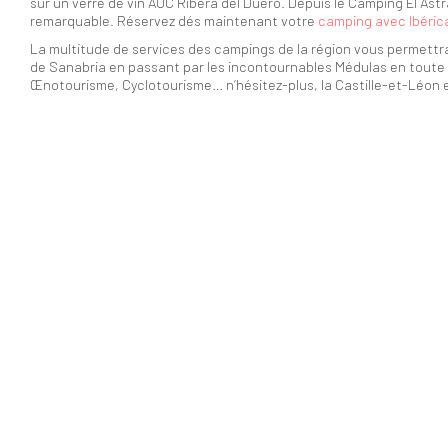
sur un verre de vin AOC Ribera del Duero. Depuis le Camping El Astral 
remarquable. Réservez dés maintenant votre
camping avec Ibéri
La multitude de services des campings de la région vous permettr
de Sanabria en passant par les incontournables Médulas en toute 
Œnotourisme, Cyclotourisme… n’hésitez-plus, la Castille-et-Léon e