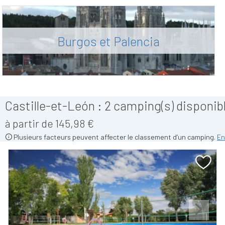
Burgos et Palencia
Castille-et-León :
2
camping(s) disponibl
à partir de 145,98 €
Plusieurs facteurs peuvent affecter le classement d’un camping.
En
Previous
Next