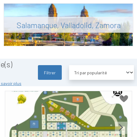
Salamanque, Valladolid, Zamora
e(s)
Filtrer
 savoir plus
Previous
Next