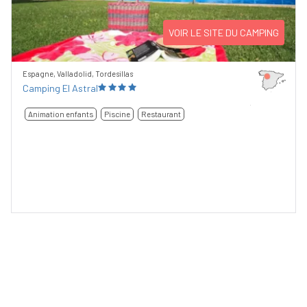
VOIR LE SITE DU CAMPING
Espagne, Valladolid, Tordesillas
Camping El Astral
Animation enfants
Piscine
Restaurant