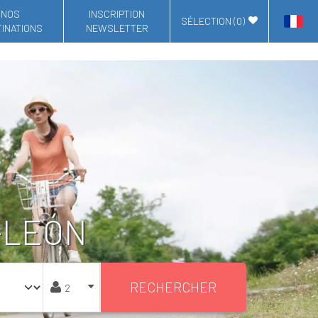
NOS
INSCRIPTION
SÉLECTION (
0
)
INATIONS
NEWSLETTER
-LEÓN
RECHERCHER