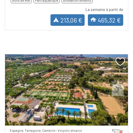
Bord de mer
Parc aquatique
Animation enfants
La semaine à partir de
213,06 €
465,32 €
Previous
Next
Espagne, Tarragone, Cambrils - Vinyols i els arcs