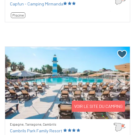
Capfun - Camping Mirmanda
Piscine
Previous
Next
VOIR LE SITE DU CAMPING
Espagne, Tarragone, Cambrils
Cambrils Park Family Resort