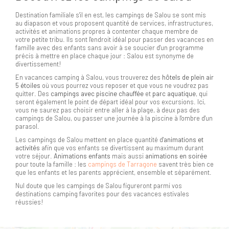
Destination familiale s'il en est, les campings de Salou se sont mis
au diapason et vous proposent quantité de services, infrastructures,
activités et animations propres à contenter chaque membre de
votre petite tribu. Ils sont l'endroit idéal pour passer des vacances en
famille avec des enfants sans avoir à se soucier d'un programme
précis à mettre en place chaque jour : Salou est synonyme de
divertissement!
En vacances camping à Salou, vous trouverez des
hôtels de plein air
5 étoiles
où vous pourrez vous reposer et que vous ne voudrez pas
quitter. Des
campings avec piscine chauffée
et
parc aquatique
, qui
seront également le point de départ idéal pour vos excursions. Ici,
vous ne saurez pas choisir entre aller à la plage, à deux pas des
campings de Salou, ou passer une journée à la piscine à l'ombre d'un
parasol.
Les campings de Salou mettent en place quantité d'
animations et
activités
afin que vos enfants se divertissent au maximum durant
votre séjour.
Animations enfants
mais aussi
animations en soirée
pour toute la famille : les
campings de Tarragone
savent très bien ce
que les enfants et les parents apprécient, ensemble et séparément.
Nul doute que les campings de Salou figureront parmi vos
destinations camping favorites pour des vacances estivales
réussies!