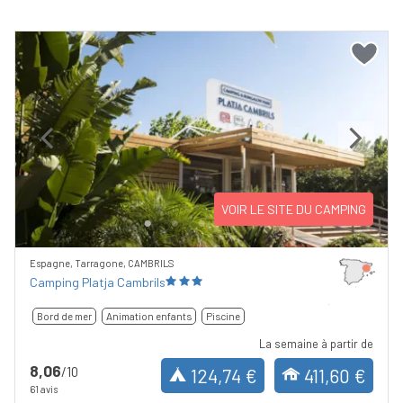
Previous
Next
VOIR LE SITE DU CAMPING
Espagne, Tarragone, CAMBRILS
Camping Platja Cambrils
Bord de mer
Animation enfants
Piscine
La semaine à partir de
8,06
/10
124,74 €
411,60 €
61 avis