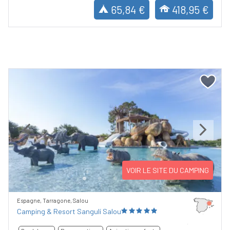
65,84 €
418,95 €
Previous
Next
VOIR LE SITE DU CAMPING
Espagne, Tarragone, Salou
Camping & Resort Sangulí Salou