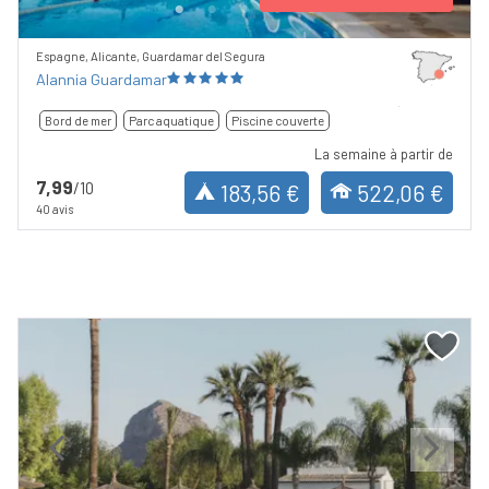
Espagne, Alicante, Guardamar del Segura
Alannia Guardamar
Bord de mer
Parc aquatique
Piscine couverte
La semaine à partir de
7,99
/10
183,56 €
522,06 €
40 avis
Previous
Next