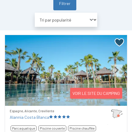
Filtrer
Previous
Next
VOIR LE SITE DU CAMPING
Espagne, Alicante, Crevillente
Alannia Costa Blanca
Parc aquatique
Piscine couverte
Piscine chauffée