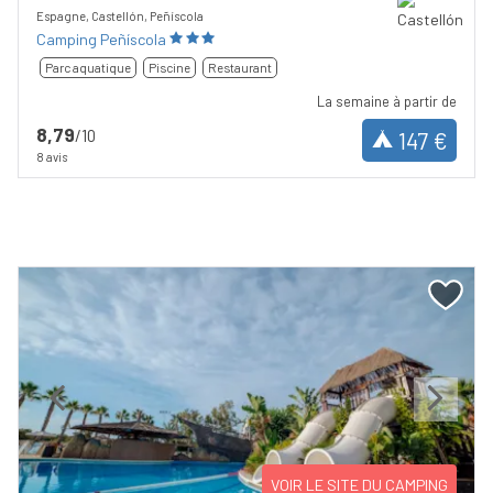
Espagne, Castellón, Peñíscola
Camping Peñíscola
Parc aquatique
Piscine
Restaurant
La semaine à partir de
8,79
/10
147 €
8 avis
Previous
Next
VOIR LE SITE DU CAMPING