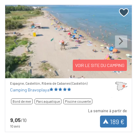
Previous
Next
VOIR LE SITE DU CAMPING
Espagne, Castellón, Ribera de Cabanes (Castellón)
Camping Bravoplaya
Bord de mer
Parc aquatique
Piscine couverte
La semaine à partir de
9,05
/10
189 €
10 avis