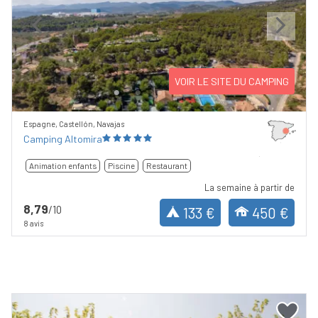
Previous
Next
VOIR LE SITE DU CAMPING
Espagne, Castellón, Navajas
Camping Altomira
Animation enfants
Piscine
Restaurant
La semaine à partir de
8,79
/10
133 €
450 €
8 avis