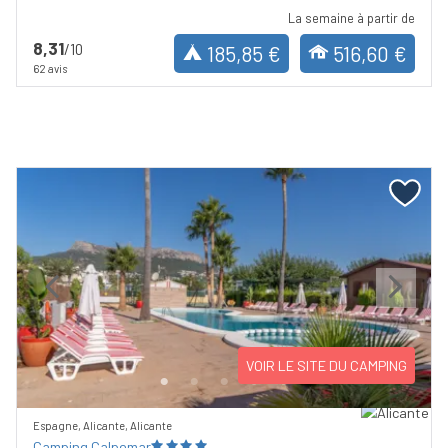
La semaine à partir de
8,31
/10
185,85 €
516,60 €
62 avis
Previous
Next
VOIR LE SITE DU CAMPING
Espagne, Alicante, Alicante
Camping Calpemar