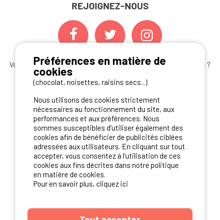
REJOIGNEZ-NOUS
Préférences en matière de
Vous souhaitez bénéficier des
meilleures offres camping
?
cookies
Abonnez-vous à la newsletter
dès aujourd'hui
(chocolat, noisettes, raisins secs...)
S'ABONNER
Nous utilisons des cookies strictement
nécessaires au fonctionnement du site, aux
performances et aux préférences. Nous
sommes susceptibles d’utiliser également des
cookies afin de bénéficier de publicités ciblées
NOS PARTENAIRES
adressées aux utilisateurs. En cliquant sur tout
accepter, vous consentez à l'utilisation de ces
cookies aux fins décrites dans notre politique
en matière de cookies.
Pour en savoir plus, cliquez ici
Tout accepter