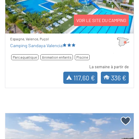
Previous
Next
VOIR LE SITE DU CAMPING
Espagne, Valence, Puçol
Camping Sandaya Valencia
Parc aquatique
Animation enfants
Piscine
La semaine à partir de
117,60 €
336 €