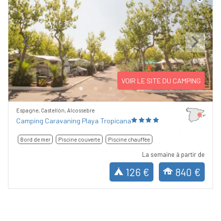
Previous
Next
VOIR LE SITE DU CAMPING
Espagne, Castellón, Alcossebre
Camping Caravaning Playa Tropicana
Bord de mer
Piscine couverte
Piscine chauffée
La semaine à partir de
126 €
840 €