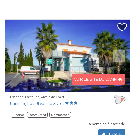
Previous
Next
VOIR LE SITE DU CAMPING
Espagne, Castellón, Alcalá de Xivert
Camping Los Olivos de Xivert
Piscine
Restaurant
Commerces
La semaine à partir de
126 €