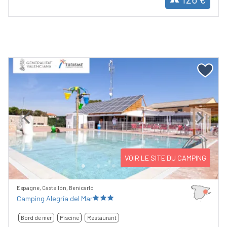
Previous
Next
VOIR LE SITE DU CAMPING
Espagne, Castellón, Benicarló
Camping Alegría del Mar
Bord de mer
Piscine
Restaurant