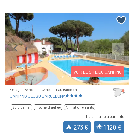
Previous
Next
VOIR LE SITE DU CAMPING
Espagne, Barcelone, Canet de Mar/ Barcelona
CAMPING GLOBO BARCELONA
Bord de mer
Piscine chauffée
Animation enfants
La semaine à partir de
273 €
1 120 €