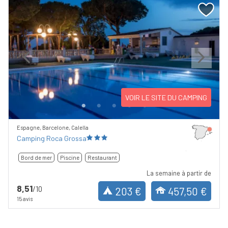
Previous
Next
VOIR LE SITE DU CAMPING
Espagne, Barcelone, Calella
Camping Roca Grossa
Bord de mer
Piscine
Restaurant
La semaine à partir de
8,51
/10
203 €
457,50 €
15 avis