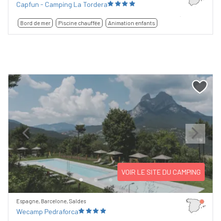
Capfun - Camping La Tordera
Bord de mer
Piscine chauffée
Animation enfants
Previous
Next
VOIR LE SITE DU CAMPING
Espagne, Barcelone, Saldes
Wecamp Pedraforca