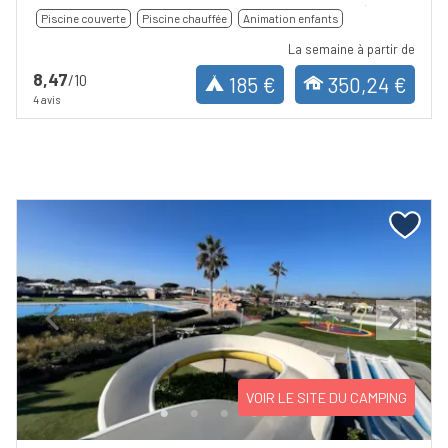
Piscine couverte
Piscine chauffée
Animation enfants
La semaine à partir de
8,47
/10
185 €
350,24 €
4 avis
Previous
Next
VOIR LE SITE DU CAMPING