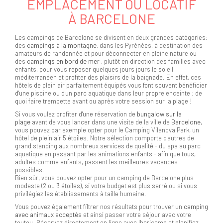
EMPLACEMENT OU LOCATIF
À BARCELONE
Les campings de Barcelone se divisent en deux grandes catégories:
des
campings à la montagne
, dans les Pyrénées,
à destination des
amateurs de randonnée et pour déconnecter en pleine nature ou
des
campings en bord de mer
, plutôt en direction des familles avec
enfants, pour vous reposer quelques jours jours le soleil
méditerranéen et profiter des plaisirs de la baignade. En effet, ces
hôtels de plein air parfaitement équipés vous font souvent bénéficier
d'une piscine ou d'un parc aquatique dans leur propre enceinte : de
quoi faire trempette avant ou après votre session sur la plage !
Si vous voulez profiter d'une réservation de
bungalow sur la
plage
avant de vous lancer dans une visite de la ville de
Barcelone
,
vous pouvez par exemple opter pour le Camping Vilanova Park, un
hôtel de plein air 5 étoiles. Notre sélection comporte d'autres de
grand standing aux nombreux services de qualité - du spa au parc
aquatique en passant par les animations enfants - afin que tous,
adultes comme enfants, passent les meilleures vacances
possibles.
Bien sûr, vous pouvez opter pour un camping de Barcelone plus
modeste (2 ou 3 étoiles), si votre budget est plus serré ou si vous
privilégiez les établissements à taille humaine.
Vous pouvez également filtrer nos résultats pour trouver un
camping
avec animaux acceptés
et ainsi passer votre séjour avec votre
toutou. Réservez directement en ligne avec Ibericamp et planifiez