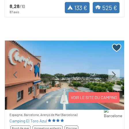
8,28
/10
133 €
525 €
87 avis
Previous
Next
VOIR LE SITE DU CAMPING
Espagne, Barcelone, Arenys de Mar (Barcelona)
Camping El Toro Azul
Bord de mer
Animation enfants
Piscine