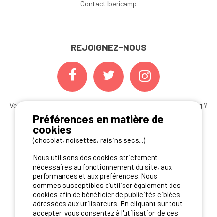
Contact Ibericamp
REJOIGNEZ-NOUS
Vous souhaitez bénéficier des
meilleures offres camping
?
Abonnez-vous à la newsletter
dès aujourd'hui
Préférences en matière de
cookies
S'ABONNER
(chocolat, noisettes, raisins secs...)
Nous utilisons des cookies strictement
nécessaires au fonctionnement du site, aux
performances et aux préférences. Nous
NOS PARTENAIRES
sommes susceptibles d’utiliser également des
cookies afin de bénéficier de publicités ciblées
adressées aux utilisateurs. En cliquant sur tout
accepter, vous consentez à l'utilisation de ces