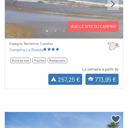
Previous
Next
VOIR LE SITE DU CAMPING
Espagne, Barcelone, Cubelles
Camping La Rueda
Bord de mer
Piscine
Restaurant
La semaine à partir de
257,25 €
773,95 €