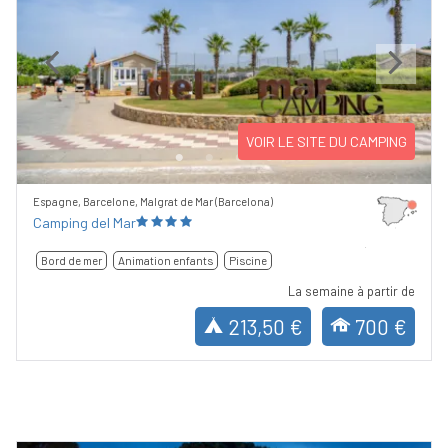
Previous
Next
VOIR LE SITE DU CAMPING
Espagne, Barcelone, Malgrat de Mar (Barcelona)
Camping del Mar
Bord de mer
Animation enfants
Piscine
La semaine à partir de
213,50 €
700 €