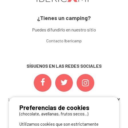
¿Tienes un camping?
Puedes difundirlo en nuestro sitio
Contacto Ibericamp
SÍGUENOS EN LAS REDES SOCIALES
¡ Y NO TE PIERDAS NUESTRAS
OFERTAS, CONCURSOS Y
Preferencias de cookies
NOVEDADES
INSCRIBIÉNDOTE A NUESTRA
NEWSLETTER!
(chocolate, avellanas, frutos secos...)
Utilizamos cookies que son estrictamente
ME INSCRIBO