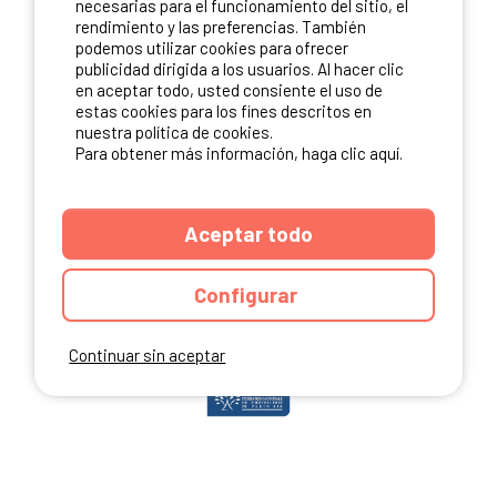
necesarias para el funcionamiento del sitio, el
rendimiento y las preferencias. También
podemos utilizar cookies para ofrecer
publicidad dirigida a los usuarios. Al hacer clic
NUESTROS PARTNERS
en aceptar todo, usted consiente el uso de
estas cookies para los fines descritos en
nuestra política de cookies.
Para obtener más información, haga clic aquí.
Aceptar todo
Configurar
Continuar sin aceptar
ANUARIO
CGU DEL SITIO
MENCIONES LEGALES
COOKIES