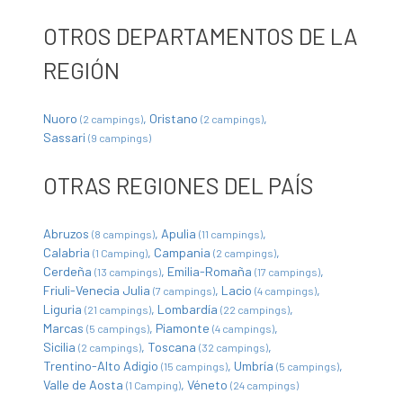
OTROS DEPARTAMENTOS DE LA
REGIÓN
Nuoro
Oristano
(2 campings)
(2 campings)
Sassari
(9 campings)
OTRAS REGIONES DEL PAÍS
Abruzos
Apulia
(8 campings)
(11 campings)
Calabria
Campania
(1 Camping)
(2 campings)
Cerdeña
Emilia-Romaña
(13 campings)
(17 campings)
Friuli-Venecia Julia
Lacio
(7 campings)
(4 campings)
Liguria
Lombardía
(21 campings)
(22 campings)
Marcas
Piamonte
(5 campings)
(4 campings)
Sicilia
Toscana
(2 campings)
(32 campings)
Trentino-Alto Adigio
Umbría
(15 campings)
(5 campings)
Valle de Aosta
Véneto
(1 Camping)
(24 campings)