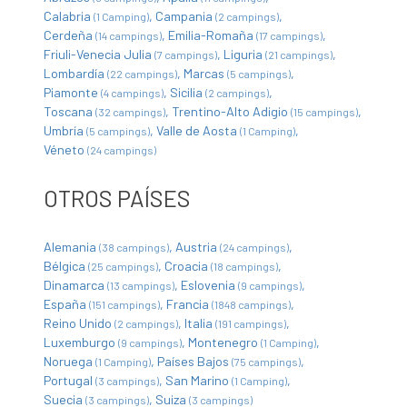
Calabria
Campania
(1 Camping)
(2 campings)
Cerdeña
Emilia-Romaña
(14 campings)
(17 campings)
Friuli-Venecia Julia
Liguria
(7 campings)
(21 campings)
Lombardía
Marcas
(22 campings)
(5 campings)
Piamonte
Sicilia
(4 campings)
(2 campings)
Toscana
Trentino-Alto Adigio
(32 campings)
(15 campings)
Umbría
Valle de Aosta
(5 campings)
(1 Camping)
Véneto
(24 campings)
OTROS PAÍSES
Alemania
Austria
(38 campings)
(24 campings)
Bélgica
Croacia
(25 campings)
(18 campings)
Dinamarca
Eslovenia
(13 campings)
(9 campings)
España
Francia
(151 campings)
(1848 campings)
Reino Unido
Italia
(2 campings)
(191 campings)
Luxemburgo
Montenegro
(9 campings)
(1 Camping)
Noruega
Países Bajos
(1 Camping)
(75 campings)
Portugal
San Marino
(3 campings)
(1 Camping)
Suecia
Suiza
(3 campings)
(3 campings)