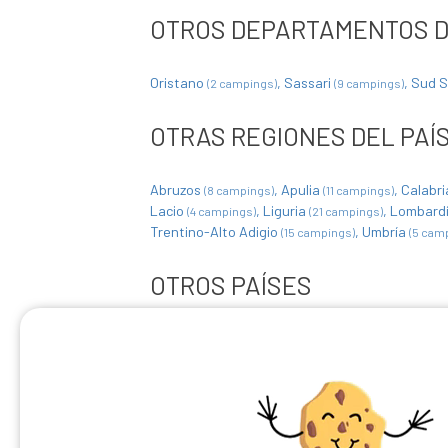
OTROS DEPARTAMENTOS D
Oristano
Sassari
Sud 
(2 campings)
(9 campings)
OTRAS REGIONES DEL PAÍ
Abruzos
Apulia
Calabr
(8 campings)
(11 campings)
Lacio
Liguria
Lombard
(4 campings)
(21 campings)
Trentino-Alto Adigio
Umbría
(15 campings)
(5 cam
OTROS PAÍSES
Alemania
Austria
Bél
(38 campings)
(24 campings)
Francia
Reino Unido
(1849 campings)
(2 campings)
Portugal
San Marino
Sue
(3 campings)
(1 Camping)