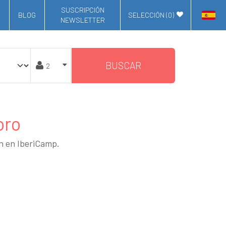
SUSCRIPCIÓN
BLOG
SELECCIÓN (
0
)
NEWSLETTER
BUSCAR
oro
an en IberiCamp.