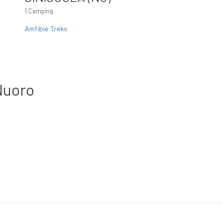
1 Camping
Amfibie Treks
Nuoro