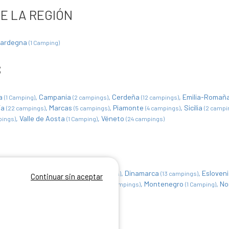
E LA REGIÓN
Sardegna
(1 Camping)
S
ia
Campania
Cerdeña
Emilia-Romañ
(1 Camping)
(2 campings)
(12 campings)
ía
Marcas
Piamonte
Sicilia
(22 campings)
(5 campings)
(4 campings)
(2 campi
Valle de Aosta
Véneto
pings)
(1 Camping)
(24 campings)
gica
Croacia
Dinamarca
Esloven
(25 campings)
(18 campings)
(13 campings)
Continuar sin aceptar
Italia
Luxemburgo
Montenegro
No
(193 campings)
(9 campings)
(1 Camping)
cia
Suiza
(3 campings)
(3 campings)