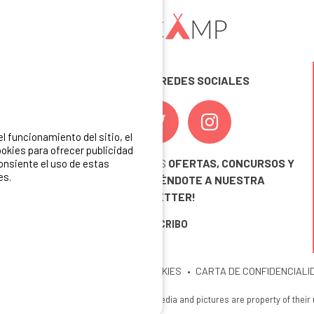
SÍGUENOS EN LAS REDES SOCIALES
 funcionamiento del sitio, el
okies para ofrecer publicidad
¡ Y NO TE PIERDAS NUESTRAS
OFERTAS, CONCURSOS Y
consiente el uso de estas
es.
NOVEDADES
INSCRIBIÉNDOTE A NUESTRA
NEWSLETTER!
ME INSCRIBO
ITIO
MENCIONES LEGALES
COOKIES
CARTA DE CONFIDENCIALI
26 Ibericamp. All rights reserved. All media and pictures are property of their