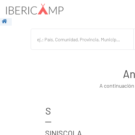
An
A continuación 
S
SINISCOLA