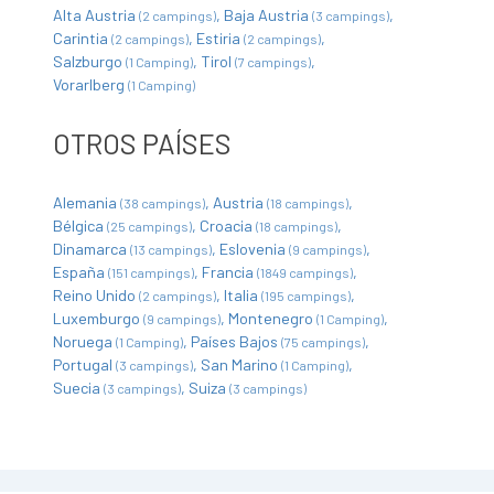
Alta Austria
Baja Austria
(2 campings)
(3 campings)
Carintia
Estiria
(2 campings)
(2 campings)
Salzburgo
Tirol
(1 Camping)
(7 campings)
Vorarlberg
(1 Camping)
OTROS PAÍSES
Alemania
Austria
(38 campings)
(18 campings)
Bélgica
Croacia
(25 campings)
(18 campings)
Dinamarca
Eslovenia
(13 campings)
(9 campings)
España
Francia
(151 campings)
(1849 campings)
Reino Unido
Italia
(2 campings)
(195 campings)
Luxemburgo
Montenegro
(9 campings)
(1 Camping)
Noruega
Países Bajos
(1 Camping)
(75 campings)
Portugal
San Marino
(3 campings)
(1 Camping)
Suecia
Suiza
(3 campings)
(3 campings)