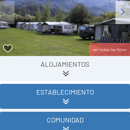
Previous
Next
ver todas las fotos
ALOJAMIENTOS
ESTABLECIMIENTO
COMUNIDAD