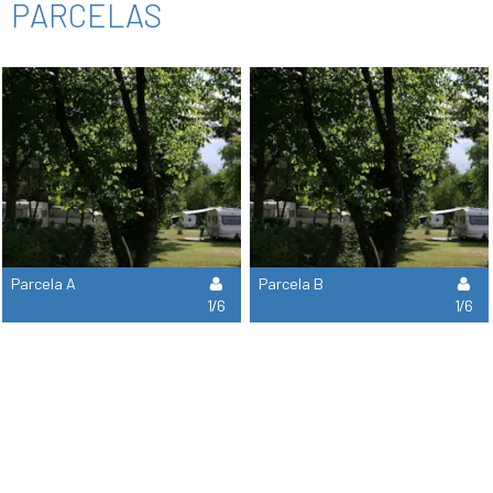
PARCELAS
Parcela A
Parcela B
1/6
1/6