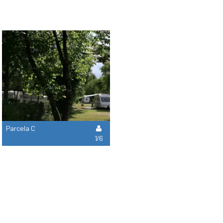
Parcela C
1/6