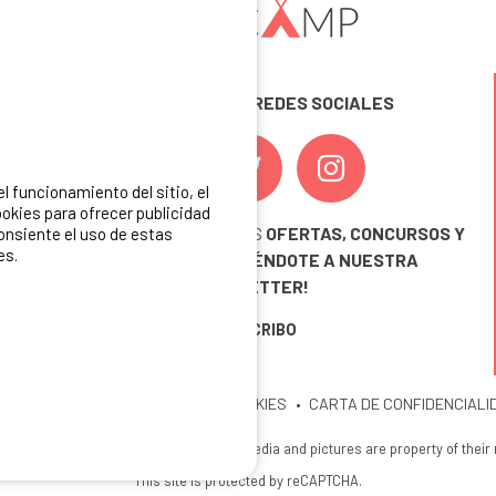
SÍGUENOS EN LAS REDES SOCIALES
 funcionamiento del sitio, el
okies para ofrecer publicidad
¡ Y NO TE PIERDAS NUESTRAS
OFERTAS, CONCURSOS Y
consiente el uso de estas
es.
NOVEDADES
INSCRIBIÉNDOTE A NUESTRA
NEWSLETTER!
ME INSCRIBO
ITIO
MENCIONES LEGALES
COOKIES
CARTA DE CONFIDENCIALI
26 Ibericamp. All rights reserved. All media and pictures are property of their
This site is protected by reCAPTCHA.