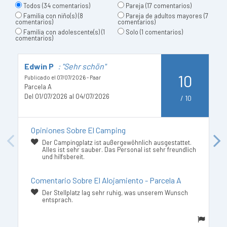
Todos
(34 comentarios)
Pareja
(17 comentarios)
Familia con niño(s)
(8
Pareja de adultos mayores
(7
comentarios)
comentarios)
Familia con adolescente(s)
(1
Solo
(1 comentarios)
comentarios)
Edwin P
: "Sehr schön"
H
10
Publicado el 07/07/2026 - Paar
Pu
Parcela A
Pa
Del 01/07/2026 al 04/07/2026
De
/
10
Opiniones Sobre El Camping
Previous
Next
Der Campingplatz ist außergewöhnlich ausgestattet.
Alles ist sehr sauber. Das Personal ist sehr freundlich
und hilfsbereit.
Comentario Sobre El Alojamiento - Parcela A
Der Stellplatz lag sehr ruhig, was unserem Wunsch
entsprach.