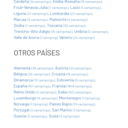
Cerdeña
Emilia-Romaña
(14 campings)
(15 campings)
Friuli-Venecia Julia
Lacio
(7 campings)
(4 campings)
Liguria
Lombardía
(21 campings)
(22 campings)
Marcas
Piamonte
(5 campings)
(4 campings)
Sicilia
Toscana
(2 campings)
(32 campings)
Trentino-Alto Adigio
Umbría
(15 campings)
(5 campings)
Valle de Aosta
Véneto
(1 Camping)
(24 campings)
OTROS PAÍSES
Alemania
Austria
(38 campings)
(24 campings)
Bélgica
Croacia
(25 campings)
(18 campings)
Dinamarca
Eslovenia
(13 campings)
(9 campings)
España
Francia
(151 campings)
(1849 campings)
Reino Unido
Italia
(2 campings)
(193 campings)
Luxemburgo
Montenegro
(9 campings)
(1 Camping)
Noruega
Países Bajos
(1 Camping)
(75 campings)
Portugal
San Marino
(3 campings)
(1 Camping)
Suecia
Suiza
(3 campings)
(3 campings)