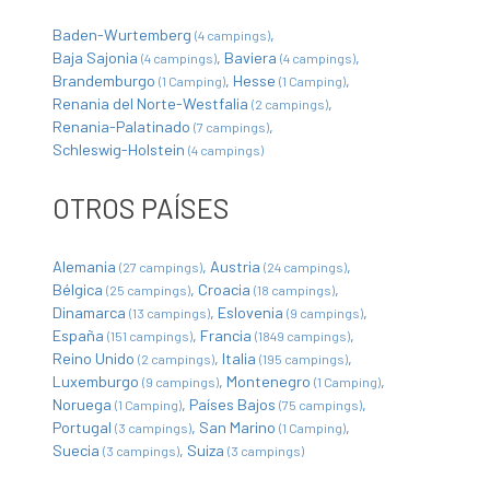
Baden-Wurtemberg
(4 campings)
Baja Sajonia
Baviera
(4 campings)
(4 campings)
Brandemburgo
Hesse
(1 Camping)
(1 Camping)
Renania del Norte-Westfalia
(2 campings)
Renania-Palatinado
(7 campings)
Schleswig-Holstein
(4 campings)
OTROS PAÍSES
Alemania
Austria
(27 campings)
(24 campings)
Bélgica
Croacia
(25 campings)
(18 campings)
Dinamarca
Eslovenia
(13 campings)
(9 campings)
España
Francia
(151 campings)
(1849 campings)
Reino Unido
Italia
(2 campings)
(195 campings)
Luxemburgo
Montenegro
(9 campings)
(1 Camping)
Noruega
Países Bajos
(1 Camping)
(75 campings)
Portugal
San Marino
(3 campings)
(1 Camping)
Suecia
Suiza
(3 campings)
(3 campings)