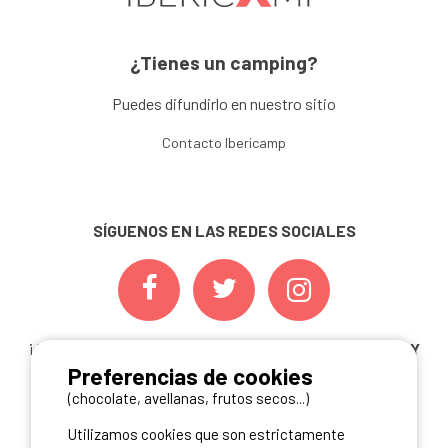
¿Tienes un camping?
Puedes difundirlo en nuestro sitio
Contacto Ibericamp
SÍGUENOS EN LAS REDES SOCIALES
¡ Y NO TE PIERDAS NUESTRAS
OFERTAS, CONCURSOS Y
Preferencias de cookies
NOVEDADES
INSCRIBIÉNDOTE A NUESTRA
NEWSLETTER!
(chocolate, avellanas, frutos secos...)
Utilizamos cookies que son estrictamente
ME INSCRIBO