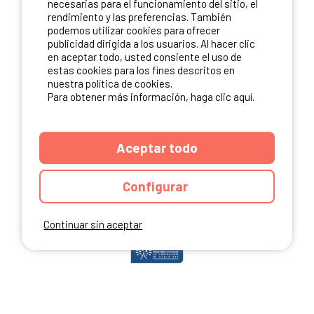
necesarias para el funcionamiento del sitio, el
rendimiento y las preferencias. También
podemos utilizar cookies para ofrecer
publicidad dirigida a los usuarios. Al hacer clic
NUESTROS PARTNERS
en aceptar todo, usted consiente el uso de
estas cookies para los fines descritos en
nuestra política de cookies.
Para obtener más información, haga clic aquí.
Aceptar todo
Configurar
Continuar sin aceptar
ANUARIO
CGU DEL SITIO
MENCIONES LEGALES
COOKIES