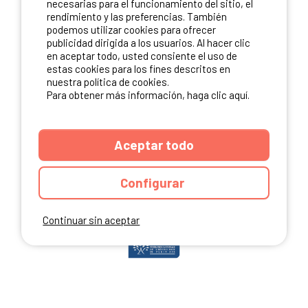
necesarias para el funcionamiento del sitio, el
rendimiento y las preferencias. También
podemos utilizar cookies para ofrecer
publicidad dirigida a los usuarios. Al hacer clic
NUESTROS PARTNERS
en aceptar todo, usted consiente el uso de
estas cookies para los fines descritos en
nuestra política de cookies.
Para obtener más información, haga clic aquí.
Aceptar todo
Configurar
Continuar sin aceptar
ANUARIO
CGU DEL SITIO
MENCIONES LEGALES
COOKIES