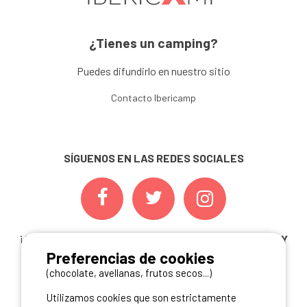
¿Tienes un camping?
Puedes difundirlo en nuestro sitio
Contacto Ibericamp
SÍGUENOS EN LAS REDES SOCIALES
¡ Y NO TE PIERDAS NUESTRAS
OFERTAS, CONCURSOS Y
Preferencias de cookies
NOVEDADES
INSCRIBIÉNDOTE A NUESTRA
NEWSLETTER!
(chocolate, avellanas, frutos secos...)
Utilizamos cookies que son estrictamente
ME INSCRIBO