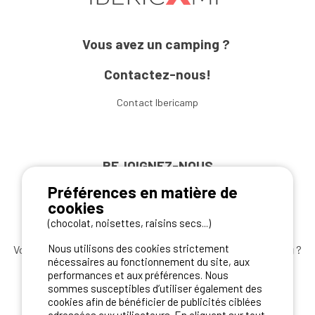
Vous avez un camping ?
Contactez-nous!
Contact Ibericamp
REJOIGNEZ-NOUS
Préférences en matière de
cookies
(chocolat, noisettes, raisins secs...)
Nous utilisons des cookies strictement
Vous souhaitez bénéficier des
meilleures offres camping
?
nécessaires au fonctionnement du site, aux
Abonnez-vous à la newsletter
dès aujourd'hui
performances et aux préférences. Nous
sommes susceptibles d’utiliser également des
S'ABONNER
cookies afin de bénéficier de publicités ciblées