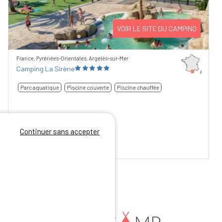
VOIR LE SITE DU CAMPING
France, Pyrénées-Orientales, Argelès-sur-Mer
Camping La Sirène
Parc aquatique
Piscine couverte
Piscine chauffée
Continuer sans accepter
9
/10
737 avis