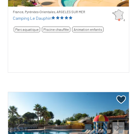
France, Pyrénées-Orientales, ARGELES SUR MER
Camping Le Dauphin
Parc aquatique
Piscine chauffée
Animation enfants
Previous
Next