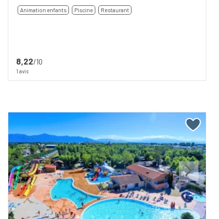
Animation enfants
Piscine
Restaurant
8,22
/10
1 avis
Previous
Next