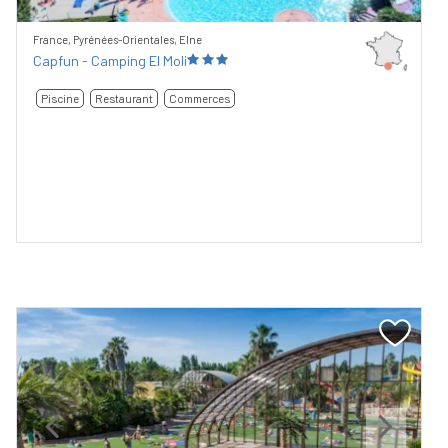
France, Pyrénées-Orientales, Elne
Capfun - Camping El Moli
Piscine
Restaurant
Commerces
Previous
Next