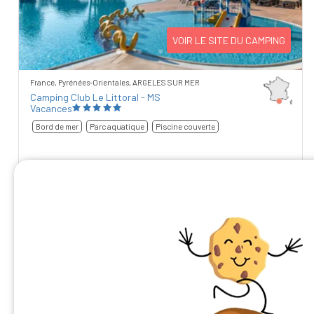
VOIR LE SITE DU CAMPING
France, Pyrénées-Orientales, ARGELES SUR MER
Camping Club Le Littoral - MS
Vacances
Bord de mer
Parc aquatique
Piscine couverte