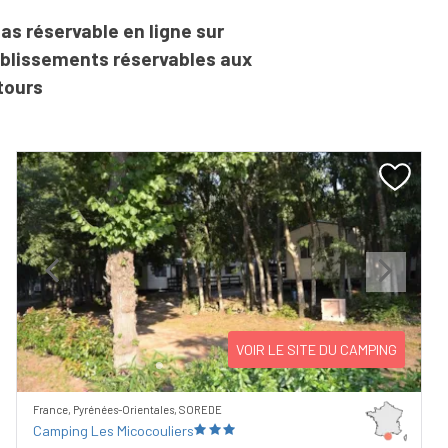
as réservable en ligne sur
ablissements réservables aux
tours
Previous
Next
VOIR LE SITE DU CAMPING
France, Pyrénées-Orientales, SOREDE
Camping Les Micocouliers