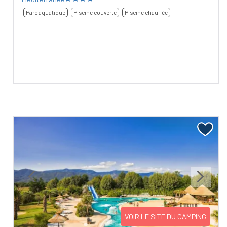
Parc aquatique
Piscine couverte
Piscine chauffée
Previous
Next
VOIR LE SITE DU CAMPING