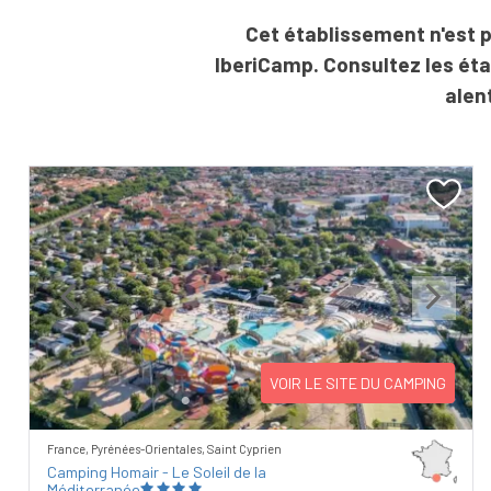
Cet établissement n'est p
IberiCamp. Consultez les ét
alen
Previous
Next
VOIR LE SITE DU CAMPING
France, Pyrénées-Orientales, Saint Cyprien
Camping Homair - Le Soleil de la
Méditerranée