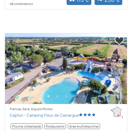
46 comentarios
Previous
Next
Francia, Gard, Aigues-Mortes
Capfun - Camping Fleur de Camargue
Piscina climatizada
Restaurante
Area multideportiva