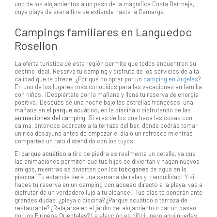
uno de los alojamientos a un paso de la magnífica Costa Bermeja,
cuya playa de arena fina se extiende hasta la Camarga.
Campings familiares en Languedoc
Rosellon
La oferta turística de esta región permite que todos encuentren su
destino ideal. Reserva tu camping y disfruta de los servicios de alta
calidad que te ofrece. ¿Por qué no optar por un
camping en Argeles
?
En uno de los lugares más conocidos para las vacaciones en familia
con niños. ¡Despiértate por la mañana y llena tu reserva de energía
positiva! Después de una noche bajo las estrellas francesas, una
mañana en el
parque acuático
, en la
piscina
o disfrutando de las
animaciones del camping
. Si eres de los que hace las cosas con
calma, entonces acércate a la terraza del bar, donde podrás tomar
un rico desayuno antes de empezar el día o un refresco mientras
compartes un rato distendido con los tuyos.
El
parque acuático
a tiro de piedra es realmente un detalle, ya que
las animaciones permiten que tus hijos se diviertan y hagan nuevos
amigos, mientras se divierten con los
toboganes
de agua en la
piscina
¡Tu estancia será una semana de relax y tranquilidad! Y si
haces tu reserva en un camping con
acceso directo a la playa
, vas a
disfrutar de un verdadero lujo a tu alcance. Tus días te pondrán ante
grandes dudas: ¿playa o piscina? ¿Parque acuático o terraza de
restaurante? ¿Relajarse en el jardín del alojamiento o dar un paseo
por los
Pirineos Orientales
? La elección es difícil, pero aquí puedes