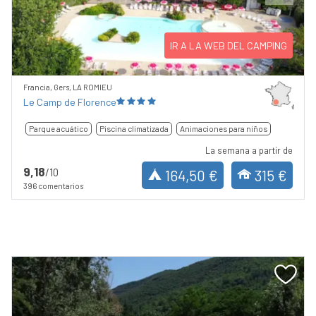
Previous
Next
IR A LA WEB DEL CAMPING
Francia, Gers, LA ROMIEU
Le Camp de Florence
Parque acuático
Piscina climatizada
Animaciones para niños
La semana a partir de
9,18
/10
164,50 €
315 €
396 comentarios