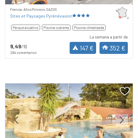
Francia, Altos Pirineos, SAZOS
Sites et Paysages Pyrénévasion
Parque acuático
Piscina cubierta
Piscina climatizada
La semana a partir de
9,49
/10
147 €
352 €
264 comentarios
Previous
Next