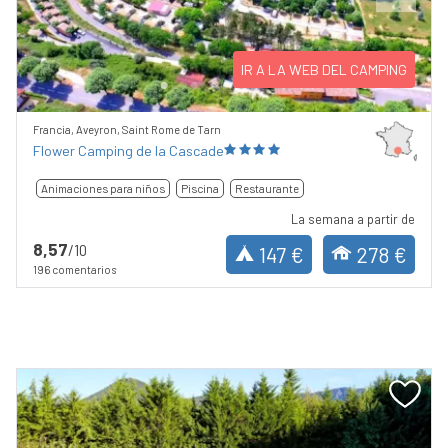
Previous
Next
IR A LA WEB DEL CAMPING
Francia, Aveyron, Saint Rome de Tarn
Flower Camping de la Cascade
Animaciones para niños
Piscina
Restaurante
La semana a partir de
8,57
/10
147 €
278 €
196 comentarios