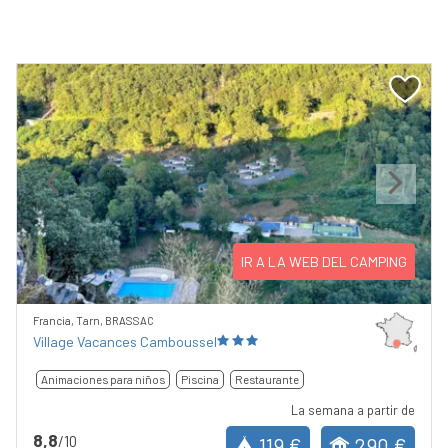
Previous
Next
IR A LA WEB DEL CAMPING
Francia, Tarn, BRASSAC
Village Vacances Camboussel
Animaciones para niños
Piscina
Restaurante
La semana a partir de
8,8
/10
119 €
290 €