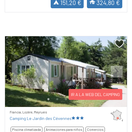
151,20 €
324,80 €
Previous
Next
IR A LA WEB DEL CAMPING
Francia, Lozère, Meyrueis
Camping Le Jardin des Cévennes
Piscina climatizada
Animaciones para niños
Comercios