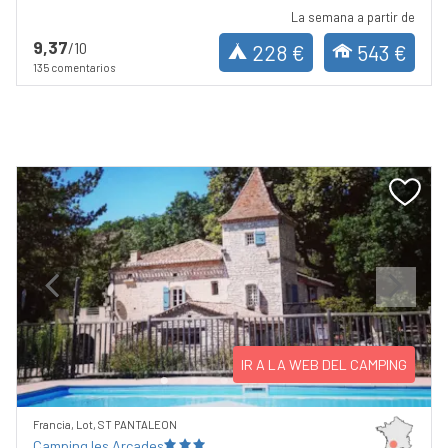
La semana a partir de
9,37
/10
228 €
543 €
135 comentarios
Previous
Next
IR A LA WEB DEL CAMPING
Francia, Lot, ST PANTALEON
Camping les Arcades