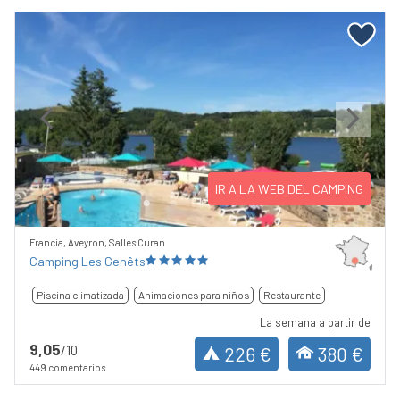
Previous
Next
IR A LA WEB DEL CAMPING
Francia, Aveyron, Salles Curan
Camping Les Genêts
Piscina climatizada
Animaciones para niños
Restaurante
La semana a partir de
9,05
/10
226 €
380 €
449 comentarios