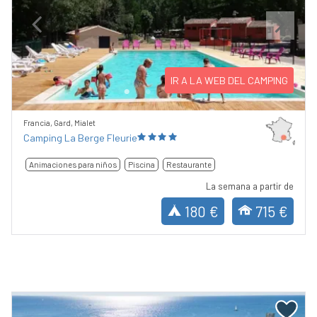
Previous
Next
IR A LA WEB DEL CAMPING
Francia, Gard, Mialet
Camping La Berge Fleurie
Animaciones para niños
Piscina
Restaurante
La semana a partir de
180 €
715 €