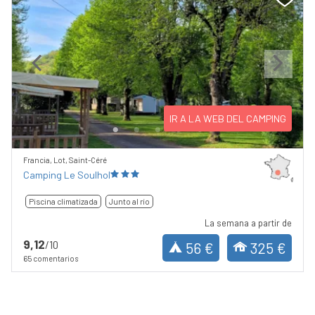
Previous
Next
IR A LA WEB DEL CAMPING
Francia, Lot, Saint-Céré
Camping Le Soulhol
Piscina climatizada
Junto al río
La semana a partir de
9,12
/10
56 €
325 €
65 comentarios