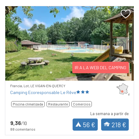
Previous
Next
IR A LA WEB DEL CAMPING
Francia, Lot, LE VIGAN-EN-QUERCY
Camping Ecoresponsable Le Rêve
Piscina climatizada
Restaurante
Comercios
La semana a partir de
9,36
/10
56 €
218 €
88 comentarios