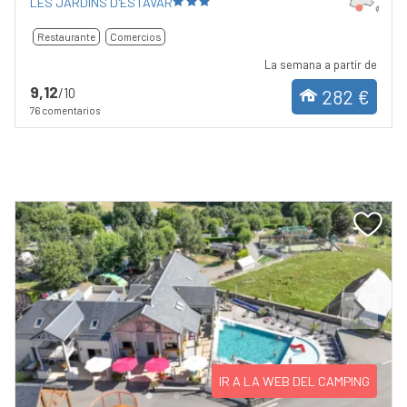
LES JARDINS D'ESTAVAR
Restaurante
Comercios
La semana a partir de
9,12
/10
282 €
76 comentarios
Previous
Next
IR A LA WEB DEL CAMPING