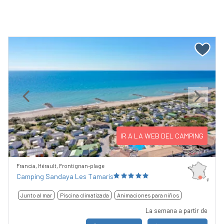
Previous
Next
IR A LA WEB DEL CAMPING
Francia, Hérault, Frontignan-plage
Camping Sandaya Les Tamaris
Junto al mar
Piscina climatizada
Animaciones para niños
La semana a partir de