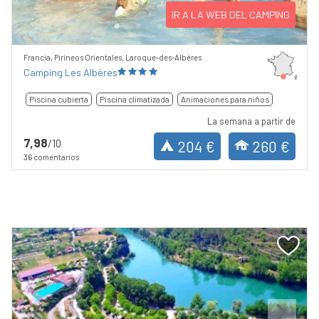
IR A LA WEB DEL CAMPING
Francia, Pirineos Orientales, Laroque-des-Albères
Camping Les Albères
Piscina cubierta
Piscina climatizada
Animaciones para niños
La semana a partir de
7,98
/10
204 €
260 €
36 comentarios