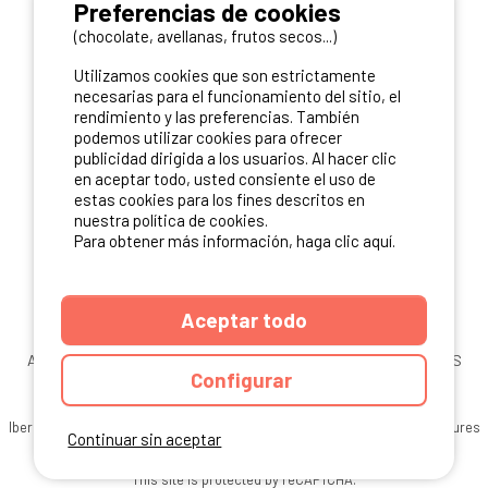
Preferencias de cookies
(chocolate, avellanas, frutos secos...)
Utilizamos cookies que son estrictamente
necesarias para el funcionamiento del sitio, el
rendimiento y las preferencias. También
podemos utilizar cookies para ofrecer
publicidad dirigida a los usuarios. Al hacer clic
en aceptar todo, usted consiente el uso de
estas cookies para los fines descritos en
nuestra política de cookies.
Para obtener más información, haga clic aquí.
Aceptar todo
ANUARIO
CGU DEL SITIO
MENCIONES LEGALES
COOKIES
Configurar
CARTA DE CONFIDENCIALIDAD
MAPA DEL SITIO
Ibericamp.com © 2026 Ibericamp. All rights reserved. All media and pictures
Continuar sin aceptar
are property of their respective owners.
This site is protected by reCAPTCHA.