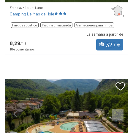
Francia, Hérault, Lunel
Camping Le Mas de l'Isle
Parque acuático
Piscina climatizada
Animaciones para niños
La semana a partir de
8,29
/10
327 €
104 comentarios
Previous
Next