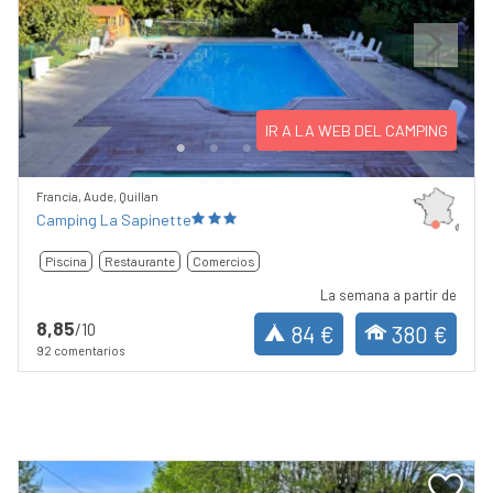
Previous
Next
IR A LA WEB DEL CAMPING
Francia, Aude, Quillan
Camping La Sapinette
Piscina
Restaurante
Comercios
La semana a partir de
8,85
/10
84 €
380 €
92 comentarios