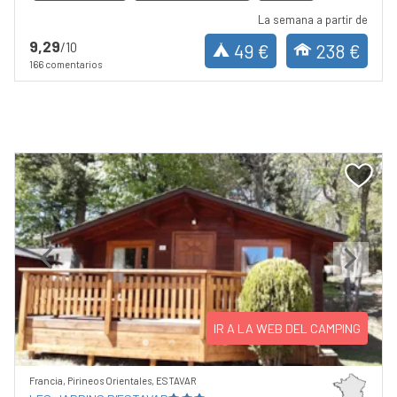
La semana a partir de
9,29
/10
49 €
238 €
166 comentarios
Previous
Next
IR A LA WEB DEL CAMPING
Francia, Pirineos Orientales, ESTAVAR