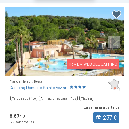
Previous
Next
IR A LA WEB DEL CAMPING
Francia, Hérault, Bessan
Camping Domaine Sainte Veziane
Parque acuático
Animaciones para niños
Piscina
La semana a partir de
8,87
/10
237 €
120 comentarios