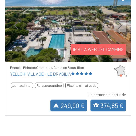
Previous
Next
IR A LA WEB DEL CAMPING
Francia, Pirineos Orientales, Canet en Roussillon
YELLOH! VILLAGE - LE BRASILIA
Junto al mar
Parque acuático
Piscina climatizada
La semana a partir de
249,90 €
374,85 €