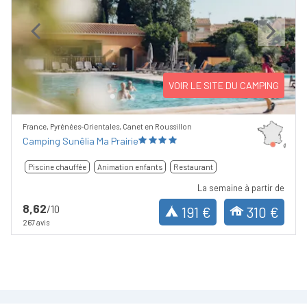
Previous
Next
VOIR LE SITE DU CAMPING
France, Pyrénées-Orientales, Canet en Roussillon
Camping Sunêlia Ma Prairie
Piscine chauffée
Animation enfants
Restaurant
La semaine à partir de
8,62
/10
191 €
310 €
267 avis