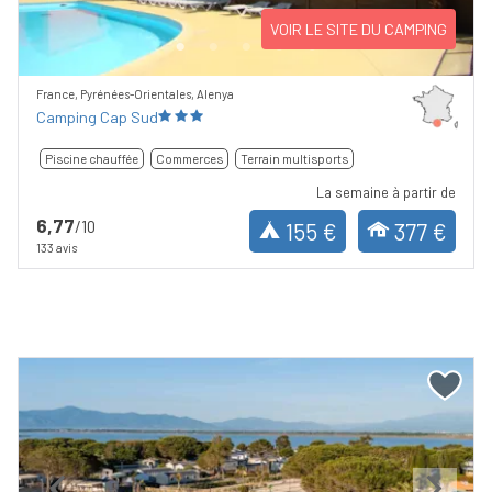
VOIR LE SITE DU CAMPING
France, Pyrénées-Orientales, Alenya
Camping Cap Sud
Piscine chauffée
Commerces
Terrain multisports
La semaine à partir de
6,77
/10
155 €
377 €
133 avis