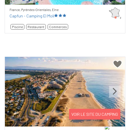
France, Pyrénées-Orientales, Elne
Capfun - Camping El Moli
Piscine
Restaurant
Commerces
Previous
Next
VOIR LE SITE DU CAMPING