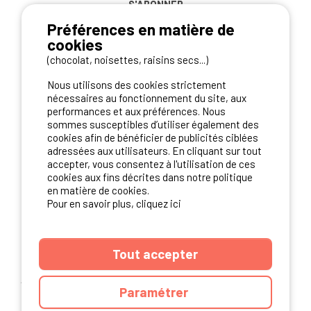
S'ABONNER
Préférences en matière de
cookies
(chocolat, noisettes, raisins secs...)
NOS PARTENAIRES
Nous utilisons des cookies strictement
nécessaires au fonctionnement du site, aux
performances et aux préférences. Nous
sommes susceptibles d’utiliser également des
cookies afin de bénéficier de publicités ciblées
adressées aux utilisateurs. En cliquant sur tout
accepter, vous consentez à l'utilisation de ces
cookies aux fins décrites dans notre politique
en matière de cookies.
Pour en savoir plus, cliquez ici
Tout accepter
ANNUAIRE
CGU DU SITE
MENTIONS LEGALES
COOKIES
Paramétrer
CHARTE DE CONFIDENTIALITÉ
PLAN DU SITE