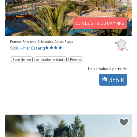
Previous
Next
VOIR LE SITE DU CAMPING
France, Pyrénées-Orientales, Canet Plage
Siblu – Mar Estang
Bord de mer
Animation enfants
Piscine
La semaine à partir de
385 €