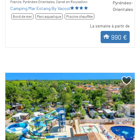
France, Pyrénées-Orientales, Canet en Roussillon
Camping Mar Estang By Vacool
Bord de mer
Parc aquatique
Piscine chauffée
La semaine à partir de
990 €
Previous
Next