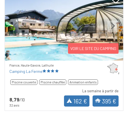
Previous
Next
VOIR LE SITE DU CAMPING
France, Haute-Savoie, Lathuile
Camping La Ferme
Piscine couverte
Piscine chauffée
Animation enfants
La semaine à partir de
8,79
/10
162 €
395 €
32 avis