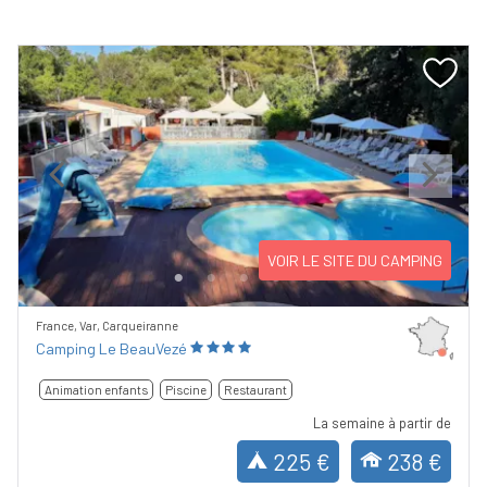
Previous
Next
VOIR LE SITE DU CAMPING
France, Var, Carqueiranne
Camping Le BeauVezé
Animation enfants
Piscine
Restaurant
La semaine à partir de
225 €
238 €