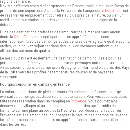
régions de France.
Il existe différents types d’hébergements en France, mais la meilleure façon de
profiter de son séjour, des Alpes à la Provence, du Languedoc à
l'Aquitaine
, est
de réserver un emplacement pour être au plus près de la nature, ou bien un
mobil-home tout confort pour des vacances placées sous le signe de la
détente.
L'une des destinations préférées des amoureux de la mer est sans aucun
doute la
Côte d'Azur
, ce magnifique lieu très apprécié des touristes
internationaux. Avec des campings et des centres de villégiature quatre et cinq
étoiles, vous pouvez séjourner dans des lieux de vacances authentiques
offrant des services de qualité.
Le nord du pays est également une destination de camping idéale pour les
personnes en quête de vacances au cœur de paysages naturels luxuriants.
Ainsi, séjourner dans un camping en
Bretagne
, en
Normandie
ou près des
Pays
de la Loire
vous fera profiter de températures douces et de paysages
verdoyants.
Pourquoi séjourner en camping en France
La culture du tourisme de plein air étant très présente en France, un large
éventail de campings est disponible en toute saison. Pour vos vacances d'été,
faites une réservation dans un camping en
Provence
. Vous pourrez ainsi
découvrir des villages pittoresques ou bien passer des après-midis de
farniente sur une plage au bord de la
Méditerranée
. Réserver un séjour en
Provence est également idéal pour respirer le parfum des champs de lavande
lors d’excursions en pleine nature ou apprécier un bol d’air pur près d’un lac
dans les terres.