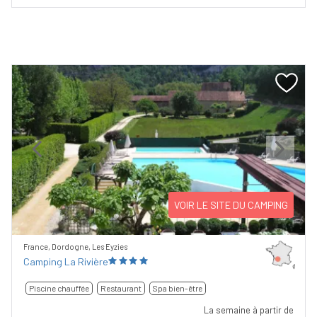
Previous
Next
VOIR LE SITE DU CAMPING
France, Dordogne, Les Eyzies
Camping La Rivière
Piscine chauffée
Restaurant
Spa bien-être
La semaine à partir de