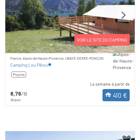
Previous
Next
VOIR LE SITE DU CAMPING
France, Alpes-de-Haute-Provence, UBAYE-SERRE-PONÇON
Camping Lou Pibou
Piscine
La semaine à partir de
8,76
/10
410 €
18 avis