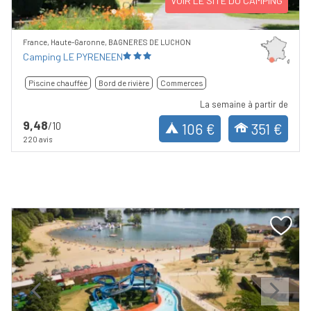
VOIR LE SITE DU CAMPING
France, Haute-Garonne, BAGNERES DE LUCHON
Camping LE PYRENEEN
Piscine chauffée
Bord de rivière
Commerces
La semaine à partir de
9,48
/10
106 €
351 €
220 avis
Previous
Next