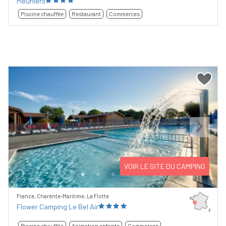
Meuniers
Piscine chauffée
Restaurant
Commerces
Previous
Next
VOIR LE SITE DU CAMPING
France, Charente-Maritime, La Flotte
Flower Camping Le Bel Air
Piscine chauffée
Animation enfants
Commerces