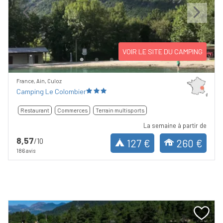
Previous
Next
VOIR LE SITE DU CAMPING
France, Ain, Culoz
Camping Le Colombier
Restaurant
Commerces
Terrain multisports
La semaine à partir de
8,57
/10
127 €
260 €
186 avis