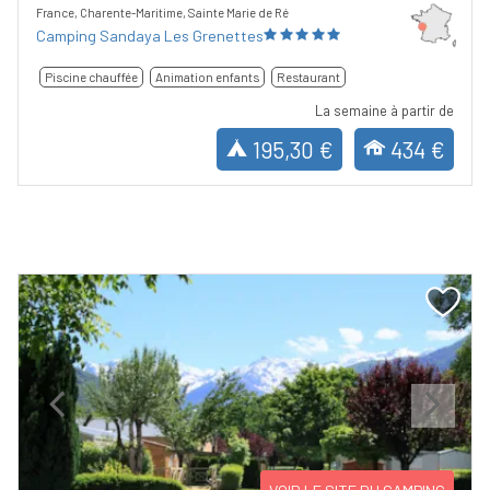
France, Charente-Maritime, Sainte Marie de Ré
Camping Sandaya Les Grenettes
Piscine chauffée
Animation enfants
Restaurant
La semaine à partir de
195,30 €
434 €
Previous
Next