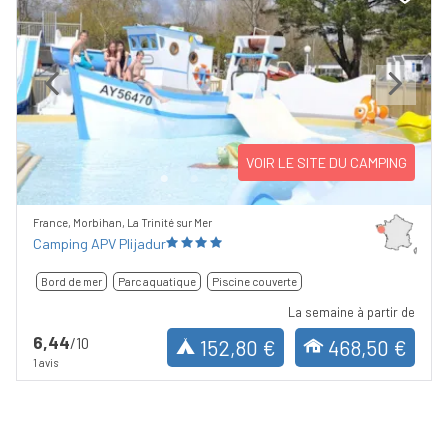
Previous
Next
VOIR LE SITE DU CAMPING
France, Morbihan, La Trinité sur Mer
Camping APV Plijadur
Bord de mer
Parc aquatique
Piscine couverte
La semaine à partir de
6,44
/10
152,80 €
468,50 €
1 avis