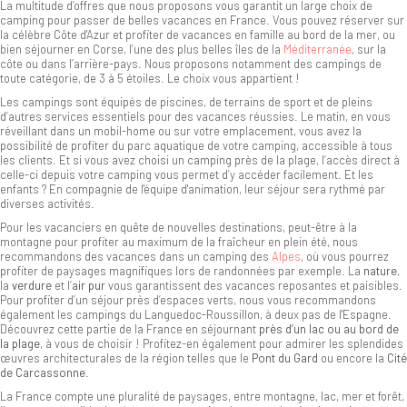
La multitude d’offres que nous proposons vous garantit un large choix de
camping pour passer de belles vacances en France. Vous pouvez réserver sur
la célèbre Côte d'Azur et profiter de vacances en famille au bord de la mer, ou
bien séjourner en Corse, l’une des plus belles îles de la
Méditerranée
, sur la
côte ou dans l’arrière-pays. Nous proposons notamment des campings de
toute catégorie, de 3 à 5 étoiles. Le choix vous appartient !
Les campings sont équipés de piscines, de terrains de sport et de pleins
d’autres services essentiels pour des vacances réussies. Le matin, en vous
réveillant dans un mobil-home ou sur votre emplacement, vous avez la
possibilité de profiter du parc aquatique de votre camping, accessible à tous
les clients. Et si vous avez choisi un camping près de la plage, l’accès direct à
celle-ci depuis votre camping vous permet d’y accéder facilement. Et les
enfants ? En compagnie de l'équipe d'animation, leur séjour sera rythmé par
diverses activités.
Pour les vacanciers en quête de nouvelles destinations, peut-être à la
montagne pour profiter au maximum de la fraîcheur en plein été, nous
recommandons des vacances dans un camping des
Alpes
, où vous pourrez
profiter de paysages magnifiques lors de randonnées par exemple. La
nature
,
la
verdure
et l’
air pur
vous garantissent des vacances reposantes et paisibles.
Pour profiter d’un séjour près d’espaces verts, nous vous recommandons
également les campings du Languedoc-Roussillon, à deux pas de l'Espagne.
Découvrez cette partie de la France en séjournant
près d’un lac ou au bord de
la plage
, à vous de choisir ! Profitez-en également pour admirer les splendides
œuvres architecturales de la région telles que le
Pont du Gard
ou encore la
Cité
de Carcassonne
.
La France compte une pluralité de paysages, entre montagne, lac, mer et forêt,