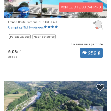
VOIR LE SITE DU CAMPING
France, Haute-Garonne, MONTREJEAU
Camping Midi Pyrénées
Parc aquatique
Piscine chauffée
La semaine à partir de
9,08
/10
259 €
28 avis