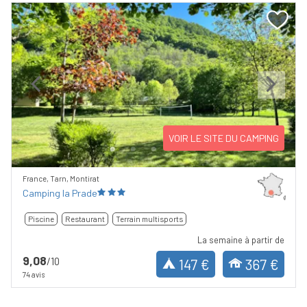
Previous
Next
VOIR LE SITE DU CAMPING
France, Tarn, Montirat
Camping la Prade
Piscine
Restaurant
Terrain multisports
La semaine à partir de
9,08
/10
147 €
367 €
74 avis