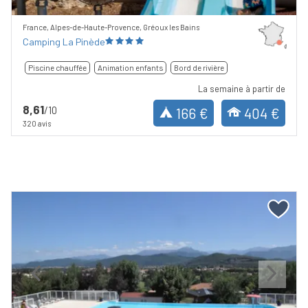
France, Alpes-de-Haute-Provence, Gréoux les Bains
Camping La Pinède
Piscine chauffée
Animation enfants
Bord de rivière
La semaine à partir de
8,61
/10
166 €
404 €
320 avis
Previous
Next