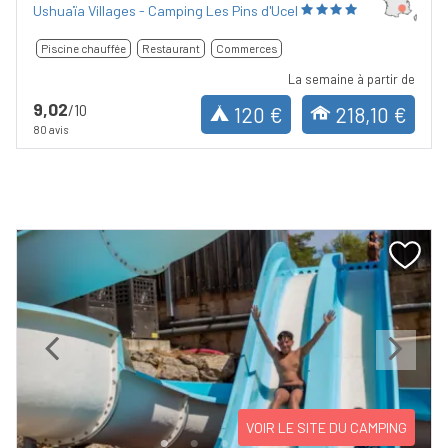
Ushuaïa Villages - Camping Les Pins d'Ucel
Piscine chauffée
Restaurant
Commerces
La semaine à partir de
9,02
/10
120 €
218,10 €
80 avis
Previous
Next
VOIR LE SITE DU CAMPING