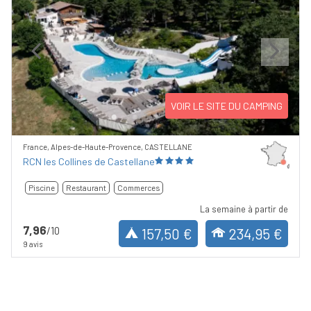
Previous
Next
VOIR LE SITE DU CAMPING
France, Alpes-de-Haute-Provence, CASTELLANE
RCN les Collines de Castellane
Piscine
Restaurant
Commerces
La semaine à partir de
7,96
/10
157,50 €
234,95 €
9 avis