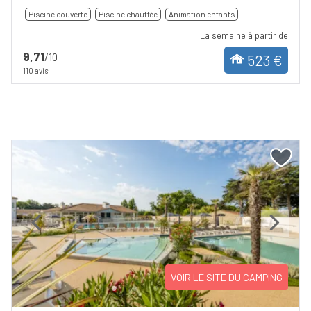
Piscine couverte
Piscine chauffée
Animation enfants
La semaine à partir de
9,71
/10
523 €
110 avis
Previous
Next
VOIR LE SITE DU CAMPING