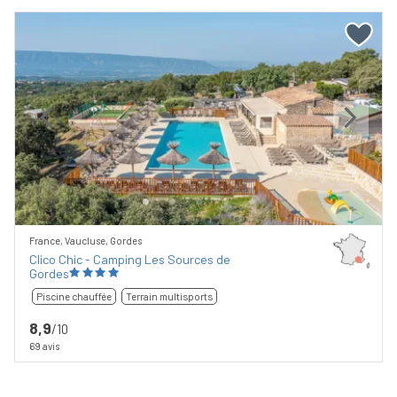
Previous
Next
France, Vaucluse, Gordes
Clico Chic - Camping Les Sources de
Gordes
Piscine chauffée
Terrain multisports
8,9
/10
69 avis