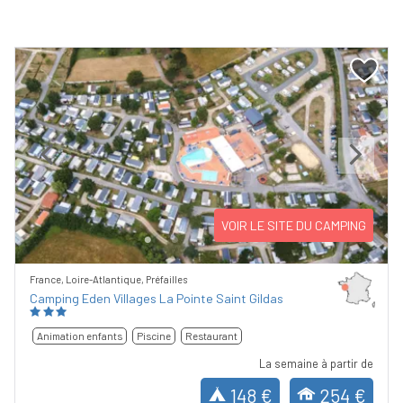
Previous
Next
VOIR LE SITE DU CAMPING
France, Loire-Atlantique, Préfailles
Camping Eden Villages La Pointe Saint Gildas
Animation enfants
Piscine
Restaurant
La semaine à partir de
148 €
254 €