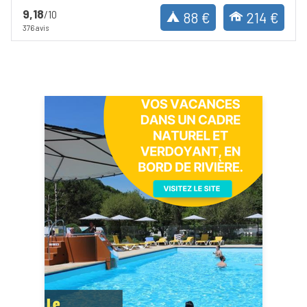
9,18
/10
88 €
214 €
376 avis