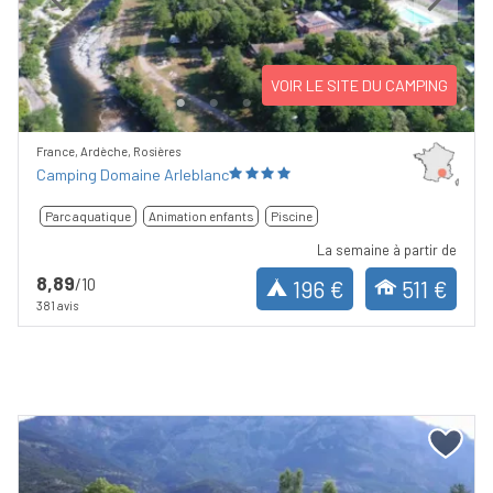
Previous
Next
VOIR LE SITE DU CAMPING
France, Ardèche, Rosières
Camping Domaine Arleblanc
Parc aquatique
Animation enfants
Piscine
La semaine à partir de
8,89
/10
196 €
511 €
381 avis