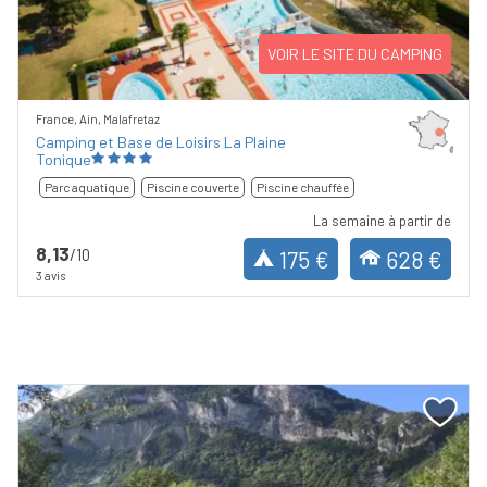
VOIR LE SITE DU CAMPING
France, Ain, Malafretaz
Camping et Base de Loisirs La Plaine
Tonique
Parc aquatique
Piscine couverte
Piscine chauffée
La semaine à partir de
8,13
/10
175 €
628 €
3 avis