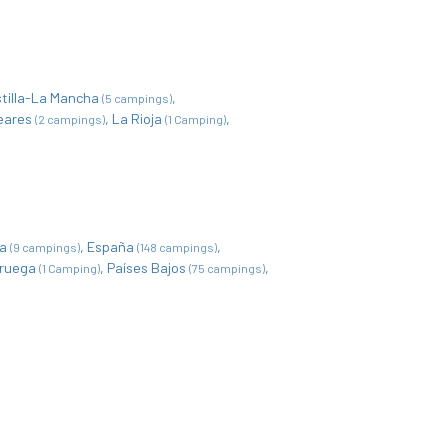
tilla-La Mancha
(5 campings)
leares
La Rioja
(2 campings)
(1 Camping)
ia
España
(9 campings)
(148 campings)
ruega
Países Bajos
(1 Camping)
(75 campings)