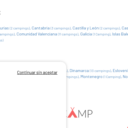
S
urias
Cantabria
Castilla y León
Cas
(2 campings)
(3 campings)
(2 campings)
Comunidad Valenciana
Galicia
Islas Ba
campings)
(11 campings)
(1 Camping)
gs)
gica
Croacia
Dinamarca
Esloven
(25 campings)
(18 campings)
(13 campings)
Continuar sin aceptar
Italia
Luxemburgo
Montenegro
No
(195 campings)
(9 campings)
(1 Camping)
cia
Suiza
(3 campings)
(3 campings)