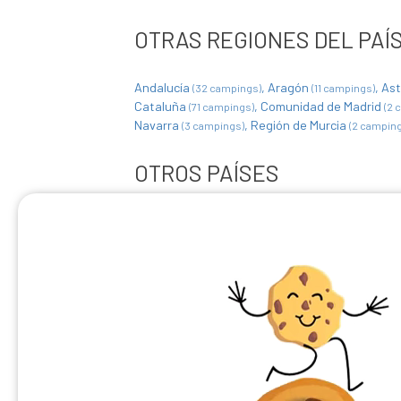
OTRAS REGIONES DEL PAÍ
Andalucía
Aragón
Ast
(32 campings)
(11 campings)
Cataluña
Comunidad de Madrid
(71 campings)
(2 
Navarra
Región de Murcia
(3 campings)
(2 campin
OTROS PAÍSES
Alemania
Austria
Bél
(38 campings)
(24 campings)
Francia
Reino Unido
(1849 campings)
(2 campings)
Portugal
San Marino
Sue
(3 campings)
(1 Camping)