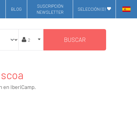
SUSCRIPCIÓN
BLOG
SELECCIÓN (
0
)
NEWSLETTER
BUSCAR
uscoa
an en IberiCamp.