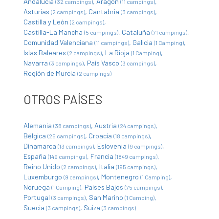
Andalucía
Aragón
(32 campings)
(11 campings)
Asturias
Cantabria
(2 campings)
(3 campings)
Castilla y León
(2 campings)
Castilla-La Mancha
Cataluña
(5 campings)
(71 campings)
Comunidad Valenciana
Galicia
(11 campings)
(1 Camping)
Islas Baleares
La Rioja
(2 campings)
(1 Camping)
Navarra
País Vasco
(3 campings)
(3 campings)
Región de Murcia
(2 campings)
OTROS PAÍSES
Alemania
Austria
(38 campings)
(24 campings)
Bélgica
Croacia
(25 campings)
(18 campings)
Dinamarca
Eslovenia
(13 campings)
(9 campings)
España
Francia
(149 campings)
(1849 campings)
Reino Unido
Italia
(2 campings)
(195 campings)
Luxemburgo
Montenegro
(9 campings)
(1 Camping)
Noruega
Países Bajos
(1 Camping)
(75 campings)
Portugal
San Marino
(3 campings)
(1 Camping)
Suecia
Suiza
(3 campings)
(3 campings)