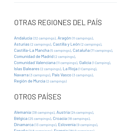
OTRAS REGIONES DEL PAÍS
Andalucía
Aragón
(32 campings)
(11 campings)
Asturias
Castilla y León
(2 campings)
(2 campings)
Castilla-La Mancha
Cataluña
(5 campings)
(71 campings)
Comunidad de Madrid
(2 campings)
Comunidad Valenciana
Galicia
(11 campings)
(1 Camping)
Islas Baleares
La Rioja
(2 campings)
(1 Camping)
Navarra
País Vasco
(3 campings)
(3 campings)
Región de Murcia
(2 campings)
OTROS PAÍSES
Alemania
Austria
(38 campings)
(24 campings)
Bélgica
Croacia
(25 campings)
(18 campings)
Dinamarca
Eslovenia
(13 campings)
(9 campings)
España
Francia
(148 campings)
(1849 campings)