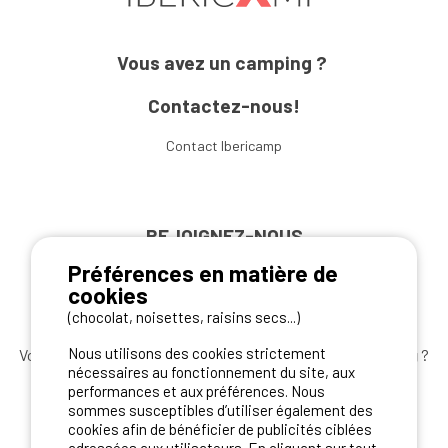
Vous avez un camping ?
Contactez-nous!
Contact Ibericamp
REJOIGNEZ-NOUS
Préférences en matière de
cookies
(chocolat, noisettes, raisins secs...)
Nous utilisons des cookies strictement
Vous souhaitez bénéficier des
meilleures offres camping
?
nécessaires au fonctionnement du site, aux
Abonnez-vous à la newsletter
dès aujourd'hui
performances et aux préférences. Nous
sommes susceptibles d’utiliser également des
S'ABONNER
cookies afin de bénéficier de publicités ciblées