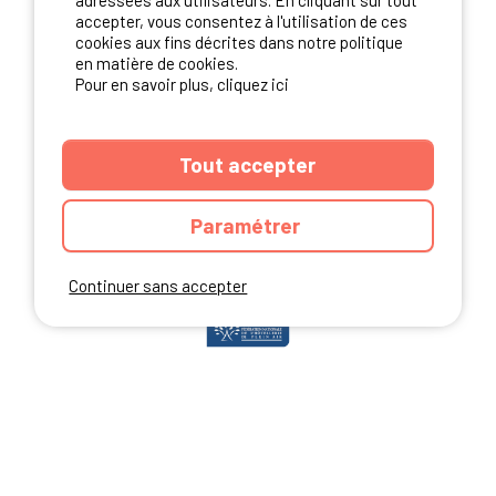
adressées aux utilisateurs. En cliquant sur tout
accepter, vous consentez à l'utilisation de ces
cookies aux fins décrites dans notre politique
en matière de cookies.
NOS PARTENAIRES
Pour en savoir plus, cliquez ici
Tout accepter
Paramétrer
Continuer sans accepter
ANNUAIRE
CGU DU SITE
MENTIONS LEGALES
COOKIES
CHARTE DE CONFIDENTIALITÉ
PLAN DU SITE
Ibericamp.com © 2026 Ibericamp; all rights reserved. All media and pictures
are property of their respective owners.