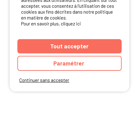
adressées aux utilisateurs. En cliquant sur tout
NOS PARTENAIRES
accepter, vous consentez à l'utilisation de ces
cookies aux fins décrites dans notre politique
en matière de cookies.
Pour en savoir plus, cliquez ici
Tout accepter
Paramétrer
Continuer sans accepter
ANNUAIRE
CGU DU SITE
MENTIONS LEGALES
COOKIES
CHARTE DE CONFIDENTIALITÉ
PLAN DU SITE
Ibericamp.com © 2026 Ibericamp; all rights reserved. All media and pictures
are property of their respective owners.
This site is protected by reCAPTCHA.