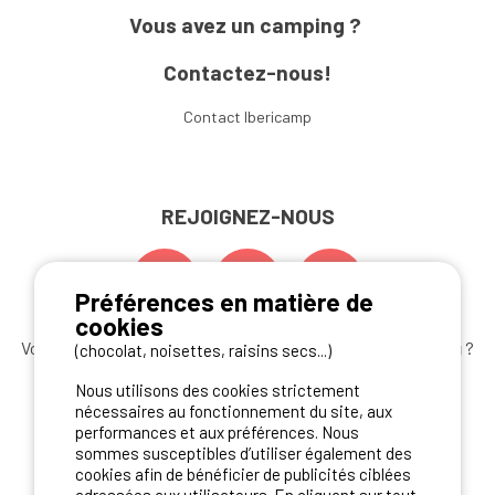
Vous avez un camping ?
Contactez-nous!
Contact Ibericamp
REJOIGNEZ-NOUS
Préférences en matière de
cookies
Vous souhaitez bénéficier des
meilleures offres camping
?
(chocolat, noisettes, raisins secs...)
Abonnez-vous à la newsletter
dès aujourd'hui
Nous utilisons des cookies strictement
nécessaires au fonctionnement du site, aux
S'ABONNER
performances et aux préférences. Nous
sommes susceptibles d’utiliser également des
cookies afin de bénéficier de publicités ciblées