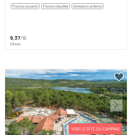
Piscine couverte
Piscine chauffée
Animation enfants
9,37
/10
29 avis
Previous
Next
VOIR LE SITE DU CAMPING