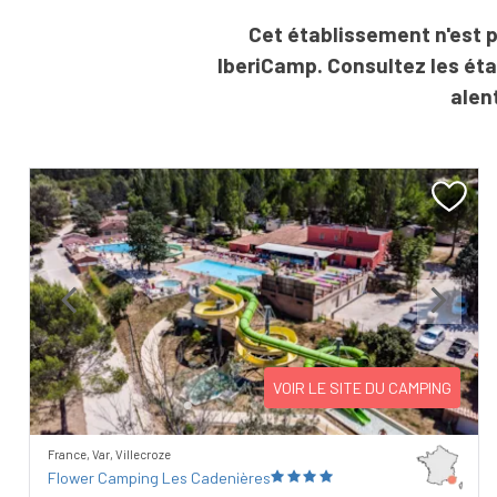
Cet établissement n'est p
IberiCamp. Consultez les ét
alen
Previous
Next
VOIR LE SITE DU CAMPING
France, Var, Villecroze
Flower Camping Les Cadenières