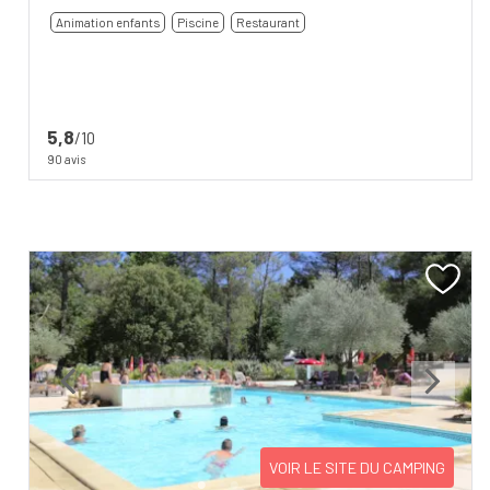
Animation enfants
Piscine
Restaurant
5,8
/10
90 avis
Previous
Next
VOIR LE SITE DU CAMPING