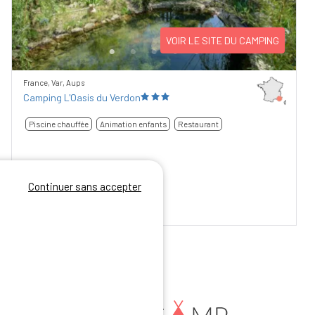
VOIR LE SITE DU CAMPING
France, Var, Aups
Camping L'Oasis du Verdon
Piscine chauffée
Animation enfants
Restaurant
Continuer sans accepter
9,24
/10
54 avis