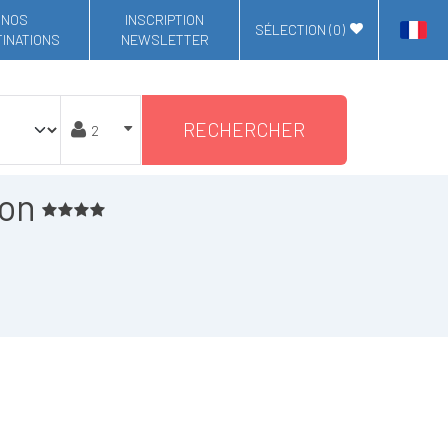
NOS
INSCRIPTION
SÉLECTION (
0
)
INATIONS
NEWSLETTER
RECHERCHER
don