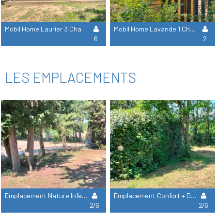
Mobil Home Laurier 3 Chambres Grand Confort Climatisé
Mobil Home Lavande 1 Chambre
6
2
LES EMPLACEMENTS
Emplacement Nature Inferieur À 80M²,Éléctricité Inclus, Idéal Tente , Van Ou Petite Caravane
Emplacement Confort + De 100 M²,Éléctricité Inclus-Véhicule Max 7.5 Mètres
2/6
2/6