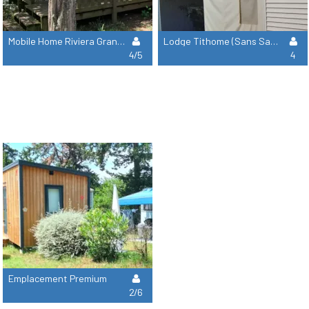
Mobile Home Riviera Grand Confort Climatisé
Lodge Tithome (Sans Sanitaires)
4/5
4
Emplacement Premium
2/6