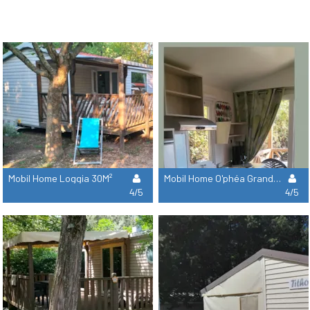
Mobil Home Loggia 30M²
Mobil Home O'phéa Grand Confort Climatisé
4/5
4/5