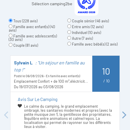
Sélection camping2be
Tous
(228 avis)
Couple sénior
(46 avis)
Famille avec enfant(s)
(40
Entre amis
(12 avis)
avis)
Individuel
(10 avis)
Famille avec adolescent(s)
Autre
(7 avis)
(30 avis)
Famille avec bébé(s)
(2 avis)
Couple
(81 avis)
Sylvain L
: "Un séjour en famille au
A
10
top !"
Po
Lo
Posté le 06/08/2026 - En famille avec enfant(s)
D
/
10
Emplacement Confort + de 100 m²,éléctricité inclus-Véhicule Max 7.5 mètres
Du 19/07/2026 au 03/08/2026
Avis Sur Le Camping
Le calme du camping, le grand emplacement
ombragé, les sanitaires modernes et propres (avec la
petite musique zen !), la gentillesse des propriétaires,
Previous
Next
l'équilibre entre animations et calme/repos. La
localisation qui permet de rayonner sur les différents
lieux à visiter.