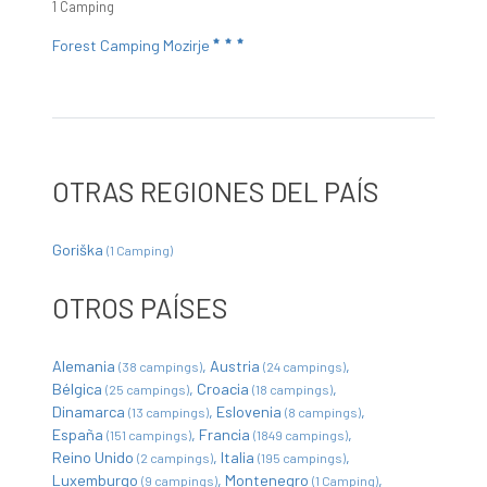
1 Camping
Forest Camping Mozirje
OTRAS REGIONES DEL PAÍS
Goriška
(1 Camping)
OTROS PAÍSES
Alemania
Austria
(38 campings)
(24 campings)
Bélgica
Croacia
(25 campings)
(18 campings)
Dinamarca
Eslovenia
(13 campings)
(8 campings)
España
Francia
(151 campings)
(1849 campings)
Reino Unido
Italia
(2 campings)
(195 campings)
Luxemburgo
Montenegro
(9 campings)
(1 Camping)