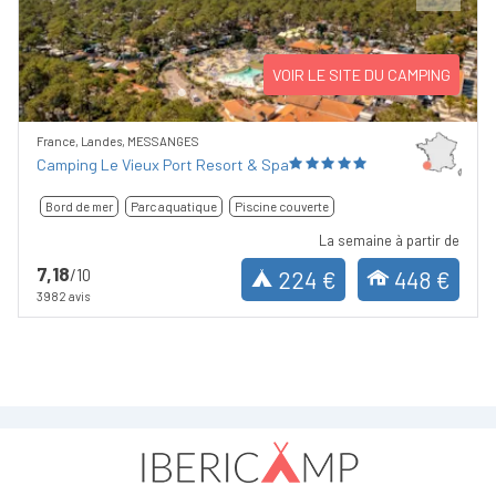
Previous
Next
VOIR LE SITE DU CAMPING
France, Landes, MESSANGES
Camping Le Vieux Port Resort & Spa
Bord de mer
Parc aquatique
Piscine couverte
La semaine à partir de
7,18
/10
224 €
448 €
3982 avis