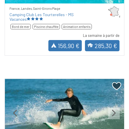
France, Landes, Saint-Girons Plage
Camping Club Les Tourterelles - MS
Vacances
Bord de mer
Piscine chauffée
Animation enfants
La semaine à partir de
156,90 €
285,30 €
Previous
Next