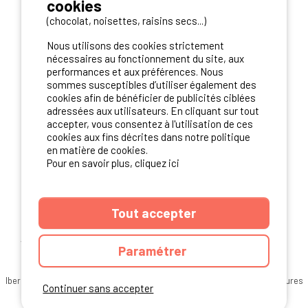
cookies
(chocolat, noisettes, raisins secs...)
NOS PARTENAIRES
Nous utilisons des cookies strictement
nécessaires au fonctionnement du site, aux
performances et aux préférences. Nous
sommes susceptibles d’utiliser également des
cookies afin de bénéficier de publicités ciblées
adressées aux utilisateurs. En cliquant sur tout
accepter, vous consentez à l'utilisation de ces
cookies aux fins décrites dans notre politique
en matière de cookies.
Pour en savoir plus, cliquez ici
Tout accepter
ANNUAIRE
CGU DU SITE
MENTIONS LEGALES
COOKIES
Paramétrer
CHARTE DE CONFIDENTIALITÉ
PLAN DU SITE
Ibericamp.com © 2026 Ibericamp; all rights reserved. All media and pictures
Continuer sans accepter
are property of their respective owners.