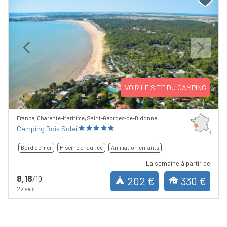
Previous
Next
VOIR LE SITE DU CAMPING
France, Charente-Maritime, Saint-Georges-de-Didonne
Camping Bois Soleil
Bord de mer
Piscine chauffée
Animation enfants
La semaine à partir de
8,18
/10
202 €
330 €
22 avis