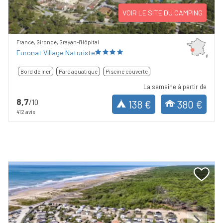
VOIR LE SITE DU CAMPING
France, Gironde, Grayan-l'Hôpital
Euronat Village Naturiste
Bord de mer
Parc aquatique
Piscine couverte
La semaine à partir de
8,7
/10
138 €
380 €
412 avis