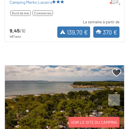
Camping Merko Lacarra
Bord de mer
Commerces
La semaine à partir de
9,45
/10
139,70 €
370 €
487 avis
Previous
Next
VOIR LE SITE DU CAMPING