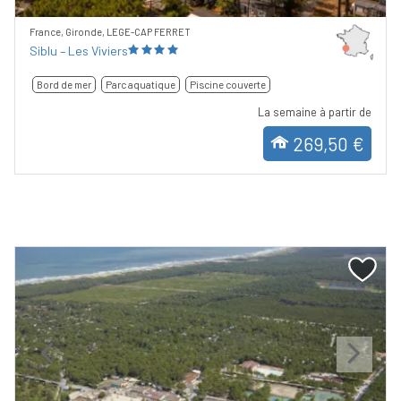
France, Gironde, LEGE-CAP FERRET
Siblu – Les Viviers
Bord de mer
Parc aquatique
Piscine couverte
La semaine à partir de
269,50 €
Previous
Next