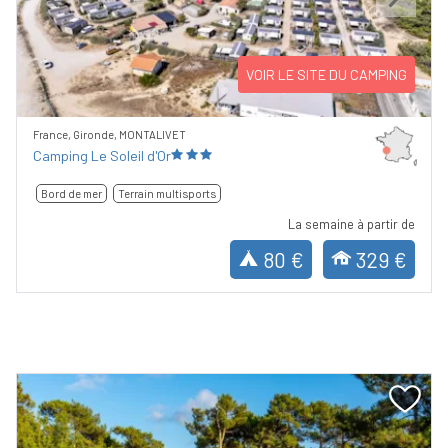
Previous
Next
VOIR LE SITE DU CAMPING
France, Gironde, MONTALIVET
Camping Le Soleil d'Or
Bord de mer
Terrain multisports
La semaine à partir de
80 €
329 €