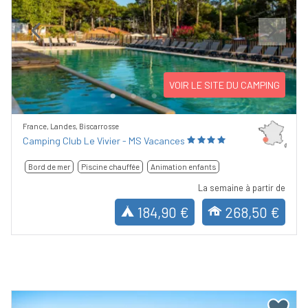
Previous
Next
VOIR LE SITE DU CAMPING
France, Landes, Biscarrosse
Camping Club Le Vivier - MS Vacances
Bord de mer
Piscine chauffée
Animation enfants
La semaine à partir de
184,90 €
268,50 €