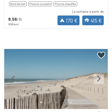
Bord de mer
Piscine couverte
Piscine chauffée
La semaine à partir de
8,56
/10
170 €
415 €
896 avis
Previous
Next