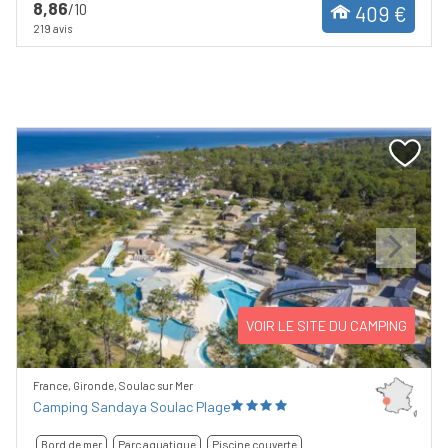
8,86
/10
409 €
219 avis
Previous
Next
VOIR LE SITE DU CAMPING
France, Gironde, Soulac sur Mer
Camping Sandaya Soulac Plage
Bord de mer
Parc aquatique
Piscine couverte