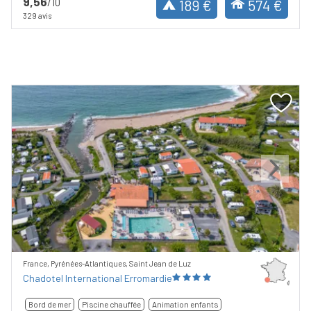
9,56
/10
189 €
574 €
329 avis
Previous
Next
France, Pyrénées-Atlantiques, Saint Jean de Luz
Chadotel International Erromardie
Bord de mer
Piscine chauffée
Animation enfants