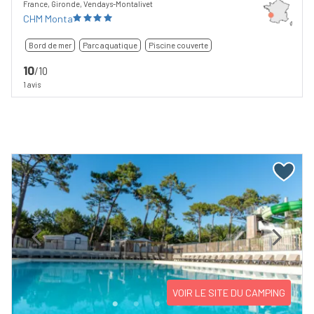
France, Gironde, Vendays-Montalivet
CHM Monta
Bord de mer
Parc aquatique
Piscine couverte
10
/10
1 avis
Previous
Next
VOIR LE SITE DU CAMPING