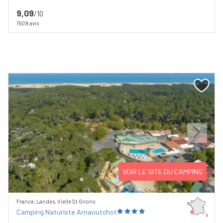
9,09
/10
1509 avis
Previous
Next
VOIR LE SITE DU CAMPING
France, Landes, Vielle St Girons
Camping Naturiste Arnaoutchot