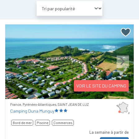
Previous
Next
VOIR LE SITE DU CAMPING
France, Pyrénées-Atlantiques, SAINT JEAN DE LUZ
Camping Duna Munguy
Bord de mer
Piscine
Commerces
La semaine à partir de