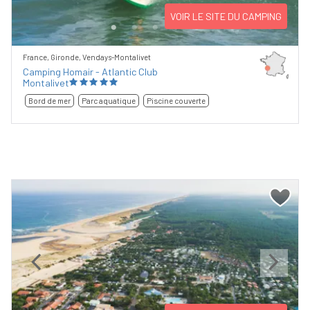
VOIR LE SITE DU CAMPING
France, Gironde, Vendays-Montalivet
Camping Homair - Atlantic Club
Montalivet
Bord de mer
Parc aquatique
Piscine couverte
Previous
Next