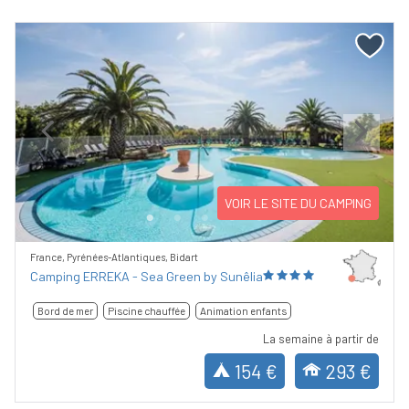
Previous
Next
VOIR LE SITE DU CAMPING
France, Pyrénées-Atlantiques, Bidart
Camping ERREKA - Sea Green by Sunêlia
Bord de mer
Piscine chauffée
Animation enfants
La semaine à partir de
154 €
293 €