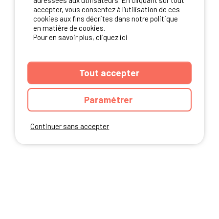
adressées aux utilisateurs. En cliquant sur tout
NOS PARTENAIRES
accepter, vous consentez à l'utilisation de ces
cookies aux fins décrites dans notre politique
en matière de cookies.
Pour en savoir plus, cliquez ici
Tout accepter
Paramétrer
Continuer sans accepter
ANNUAIRE
CGU DU SITE
MENTIONS LEGALES
COOKIES
CHARTE DE CONFIDENTIALITÉ
PLAN DU SITE
Ibericamp.com © 2026 Ibericamp; all rights reserved. All media and pictures
are property of their respective owners.
This site is protected by reCAPTCHA.