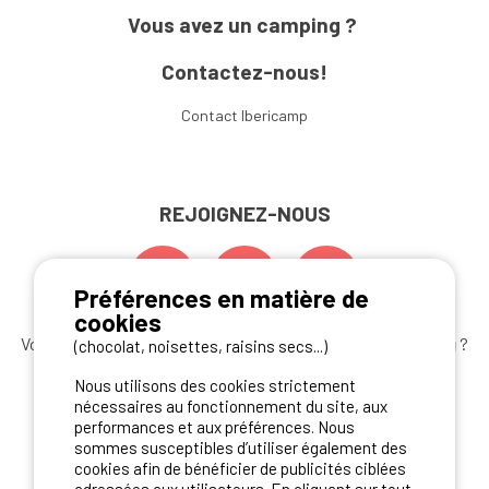
Vous avez un camping ?
Contactez-nous!
Contact Ibericamp
REJOIGNEZ-NOUS
Préférences en matière de
cookies
Vous souhaitez bénéficier des
meilleures offres camping
?
(chocolat, noisettes, raisins secs...)
Abonnez-vous à la newsletter
dès aujourd'hui
Nous utilisons des cookies strictement
nécessaires au fonctionnement du site, aux
S'ABONNER
performances et aux préférences. Nous
sommes susceptibles d’utiliser également des
cookies afin de bénéficier de publicités ciblées