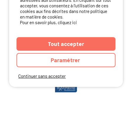
adressées aux utilisateurs. En cliquant sur tout
accepter, vous consentez à l'utilisation de ces
cookies aux fins décrites dans notre politique
en matière de cookies.
NOS PARTENAIRES
Pour en savoir plus, cliquez ici
Tout accepter
Paramétrer
Continuer sans accepter
ANNUAIRE
CGU DU SITE
MENTIONS LEGALES
COOKIES
CHARTE DE CONFIDENTIALITÉ
PLAN DU SITE
Ibericamp.com © 2026 Ibericamp; all rights reserved. All media and pictures
are property of their respective owners.