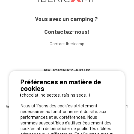
Vous avez un camping ?
Contactez-nous!
Contact Ibericamp
REJOIGNEZ-NOUS
Préférences en matière de
cookies
(chocolat, noisettes, raisins secs...)
Nous utilisons des cookies strictement
Vous souhaitez bénéficier des
meilleures offres camping
?
nécessaires au fonctionnement du site, aux
Abonnez-vous à la newsletter
dès aujourd'hui
performances et aux préférences. Nous
sommes susceptibles d’utiliser également des
S'ABONNER
cookies afin de bénéficier de publicités ciblées