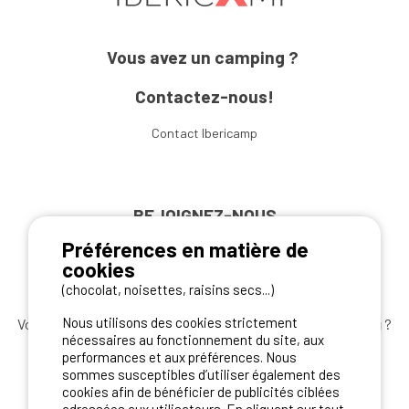
Vous avez un camping ?
Contactez-nous!
Contact Ibericamp
REJOIGNEZ-NOUS
Préférences en matière de
cookies
(chocolat, noisettes, raisins secs...)
Nous utilisons des cookies strictement
Vous souhaitez bénéficier des
meilleures offres camping
?
nécessaires au fonctionnement du site, aux
Abonnez-vous à la newsletter
dès aujourd'hui
performances et aux préférences. Nous
sommes susceptibles d’utiliser également des
S'ABONNER
cookies afin de bénéficier de publicités ciblées