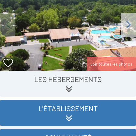
Previous
Next
voir toutes les photos
LES HÉBERGEMENTS
L'ÉTABLISSEMENT