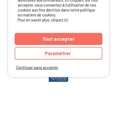
adressées aux utilisateurs. En cliquant sur tout
accepter, vous consentez à l'utilisation de ces
cookies aux fins décrites dans notre politique
en matière de cookies.
NOS PARTENAIRES
Pour en savoir plus, cliquez ici
Tout accepter
Paramétrer
Continuer sans accepter
ANNUAIRE
CGU DU SITE
MENTIONS LEGALES
COOKIES
CHARTE DE CONFIDENTIALITÉ
PLAN DU SITE
Ibericamp.com © 2026 Ibericamp; all rights reserved. All media and pictures
are property of their respective owners.