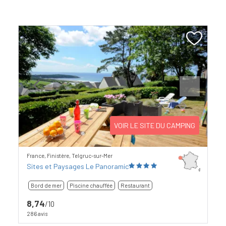
Previous
Next
VOIR LE SITE DU CAMPING
France, Finistère, Telgruc-sur-Mer
Sites et Paysages Le Panoramic
Bord de mer
Piscine chauffée
Restaurant
8,74
/10
286 avis