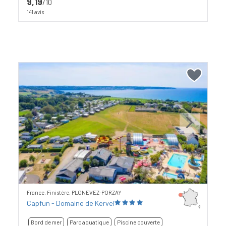
9,19
/10
141 avis
Previous
Next
France, Finistère, PLONEVEZ-PORZAY
Capfun - Domaine de Kervel
Bord de mer
Parc aquatique
Piscine couverte