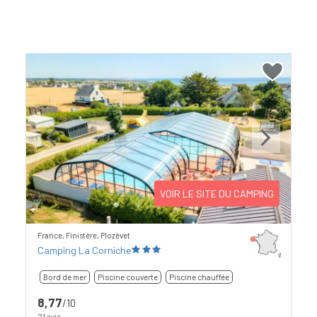
Previous
Next
VOIR LE SITE DU CAMPING
France, Finistère, Plozévet
Camping La Corniche
Bord de mer
Piscine couverte
Piscine chauffée
8,77
/10
21 avis