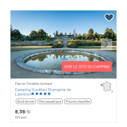
Previous
Next
VOIR LE SITE DU CAMPING
France, Finistère, Quimper
Camping Sunêlia L'Orangerie de
Lanniron
Bord de mer
Parc aquatique
Piscine chauffée
8,39
/10
332 avis