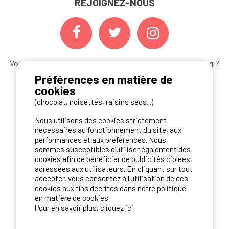
REJOIGNEZ-NOUS
Vous souhaitez bénéficier des
meilleures offres camping
?
Abonnez-vous à la newsletter
dès aujourd'hui
Préférences en matière de
cookies
S'ABONNER
(chocolat, noisettes, raisins secs...)
Nous utilisons des cookies strictement
nécessaires au fonctionnement du site, aux
performances et aux préférences. Nous
NOS PARTENAIRES
sommes susceptibles d’utiliser également des
cookies afin de bénéficier de publicités ciblées
adressées aux utilisateurs. En cliquant sur tout
accepter, vous consentez à l'utilisation de ces
cookies aux fins décrites dans notre politique
en matière de cookies.
Pour en savoir plus, cliquez ici