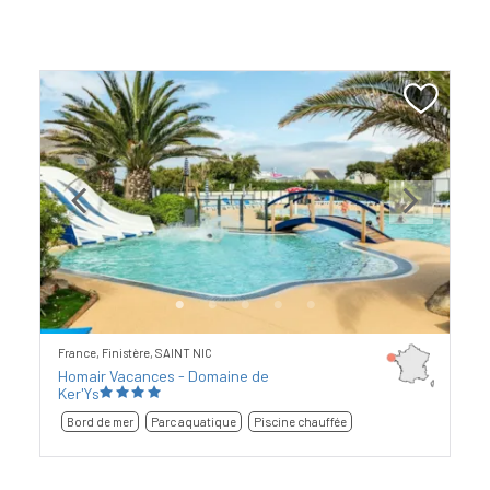
Previous
Next
France, Finistère, SAINT NIC
Homair Vacances - Domaine de
Ker'Ys
Bord de mer
Parc aquatique
Piscine chauffée