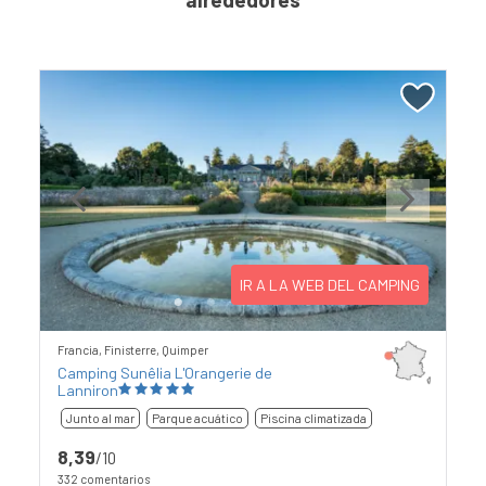
Previous
Next
IR A LA WEB DEL CAMPING
Francia, Finisterre, Quimper
Camping Sunêlia L'Orangerie de
Lanniron
Junto al mar
Parque acuático
Piscina climatizada
8,39
/10
332 comentarios