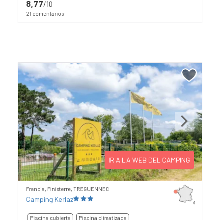
8,77
/10
21 comentarios
Previous
Next
IR A LA WEB DEL CAMPING
Francia, Finisterre, TREGUENNEC
Camping Kerlaz
Piscina cubierta
Piscina climatizada