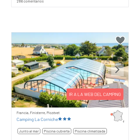
286 comentarios
Previous
Next
IR A LA WEB DEL CAMPING
Francia, Finisterre, Plozévet
Camping La Corniche
Junto al mar
Piscina cubierta
Piscina climatizada