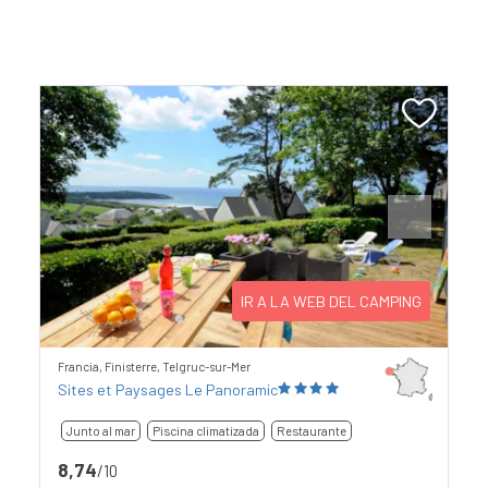
Previous
Next
IR A LA WEB DEL CAMPING
Francia, Finisterre, Telgruc-sur-Mer
Sites et Paysages Le Panoramic
Junto al mar
Piscina climatizada
Restaurante
8,74
/10