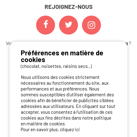
REJOIGNEZ-NOUS
Vous souhaitez bénéficier des
meilleures offres camping
?
Abonnez-vous à la newsletter
dès aujourd'hui
Préférences en matière de
cookies
S'ABONNER
(chocolat, noisettes, raisins secs...)
Nous utilisons des cookies strictement
nécessaires au fonctionnement du site, aux
performances et aux préférences. Nous
NOS PARTENAIRES
sommes susceptibles d’utiliser également des
cookies afin de bénéficier de publicités ciblées
adressées aux utilisateurs. En cliquant sur tout
accepter, vous consentez à l'utilisation de ces
cookies aux fins décrites dans notre politique
en matière de cookies.
Pour en savoir plus, cliquez ici