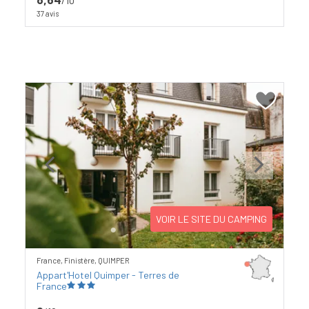
/10
37 avis
Previous
Next
VOIR LE SITE DU CAMPING
France, Finistère, QUIMPER
Appart'Hotel Quimper - Terres de
France