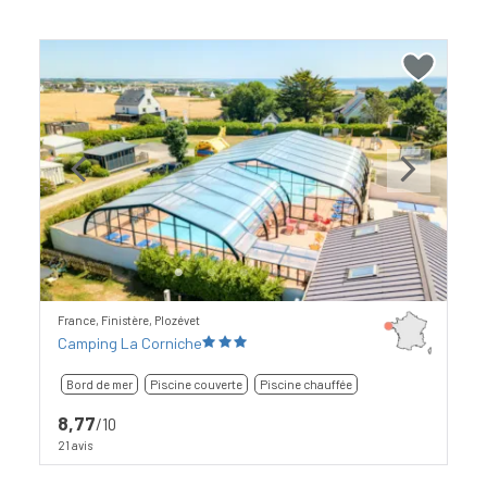
Previous
Next
France, Finistère, Plozévet
Camping La Corniche
Bord de mer
Piscine couverte
Piscine chauffée
8,77
/10
21 avis