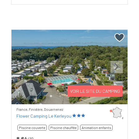
Previous
Next
VOIR LE SITE DU CAMPING
France, Finistère, Douarnenez
Flower Camping Le Kerleyou
Piscine couverte
Piscine chauffée
Animation enfants
8,64