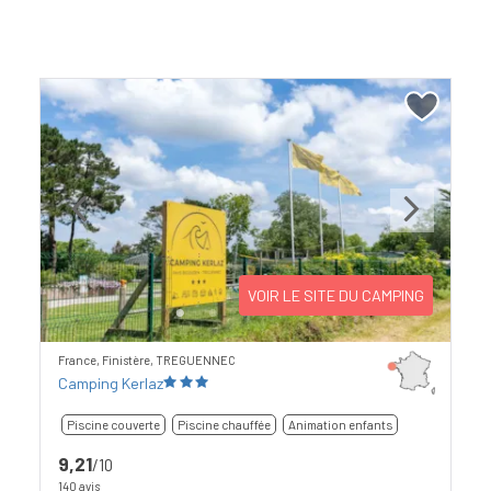
Previous
Next
VOIR LE SITE DU CAMPING
France, Finistère, TREGUENNEC
Camping Kerlaz
Piscine couverte
Piscine chauffée
Animation enfants
9,21
/10
140 avis