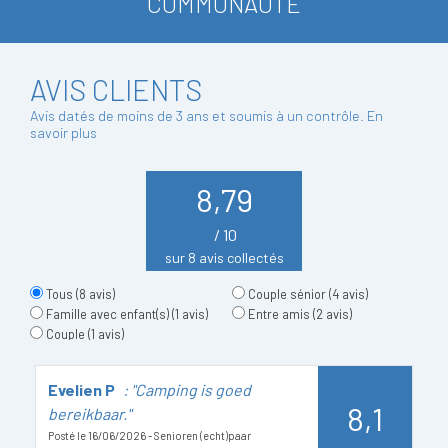
COMMUNAUTÉ
AVIS CLIENTS
Avis datés de moins de 3 ans et soumis à un contrôle.
En
savoir plus
8,79
/ 10
sur 8 avis collectés
Tous
(8 avis)
Couple sénior
(4 avis)
Famille avec enfant(s)
(1 avis)
Entre amis
(2 avis)
Couple
(1 avis)
Evelien P
: "Camping is goed
H
8,1
bereikbaar."
Po
E
Posté le 16/06/2026 - Senioren (echt)paar