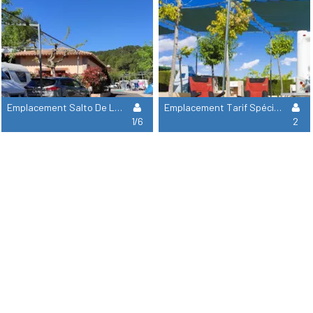
Emplacement Salto De La Novia
Emplacement Tarif Spécial Pour Les Retraités
1/6
2