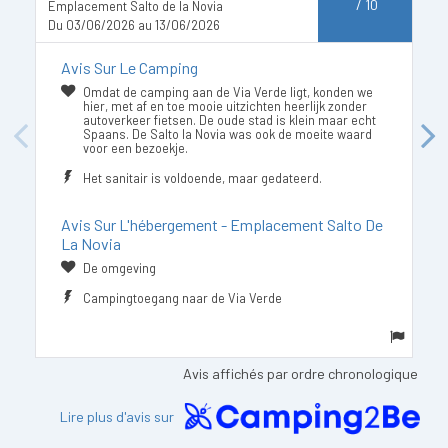
D
/
10
Emplacement Salto de la Novia
Du 03/06/2026 au 13/06/2026
Avis Sur Le Camping
Omdat de camping aan de Via Verde ligt, konden we
hier, met af en toe mooie uitzichten heerlijk zonder
autoverkeer fietsen. De oude stad is klein maar echt
Spaans. De Salto la Novia was ook de moeite waard
Previous
Next
voor een bezoekje.
Het sanitair is voldoende, maar gedateerd.
Avis Sur L'hébergement - Emplacement Salto De
La Novia
De omgeving
Campingtoegang naar de Via Verde
Avis affichés par ordre chronologique
Lire plus d'avis sur