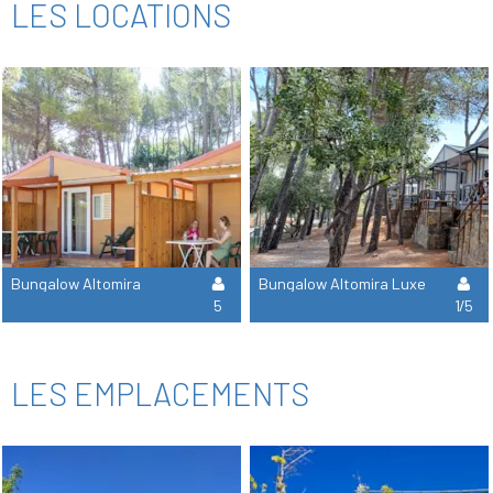
LES LOCATIONS
Bungalow Altomira
Bungalow Altomira Luxe
5
1/5
LES EMPLACEMENTS