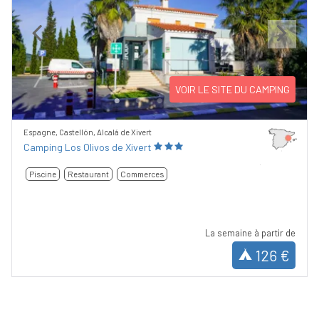
Previous
Next
VOIR LE SITE DU CAMPING
Espagne, Castellón, Alcalá de Xivert
Camping Los Olivos de Xivert
Piscine
Restaurant
Commerces
La semaine à partir de
126 €