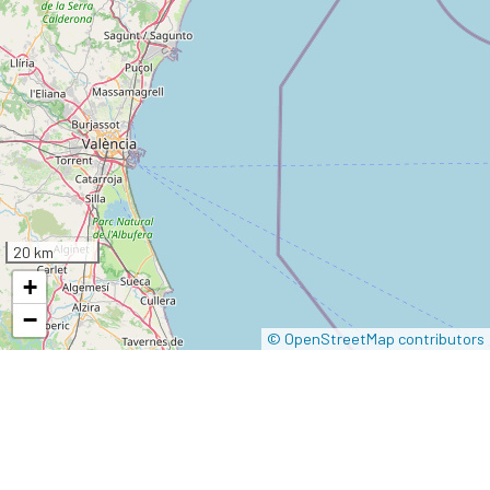
20 km
+
−
© OpenStreetMap contributors