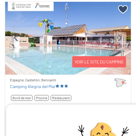
Previous
Next
VOIR LE SITE DU CAMPING
Espagne, Castellón, Benicarló
Camping Alegría del Mar
Bord de mer
Piscine
Restaurant
La semaine à partir de
8,45
/10
168 €
92 avis