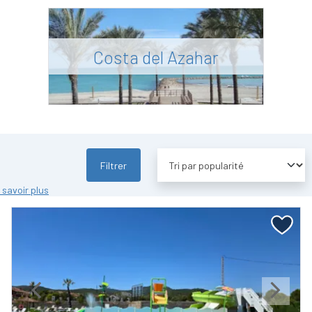
Costa del Azahar
Filtrer
 savoir plus
Previous
Next