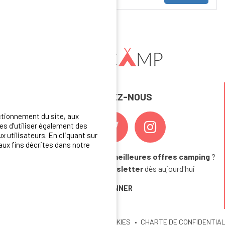
REJOIGNEZ-NOUS
ctionnement du site, aux
s d’utiliser également des
x utilisateurs. En cliquant sur
aux fins décrites dans notre
Vous souhaitez bénéficier des
meilleures offres camping
?
Abonnez-vous à la newsletter
dès aujourd'hui
S'ABONNER
U SITE
MENTIONS LEGALES
COOKIES
CHARTE DE CONFIDENTIAL