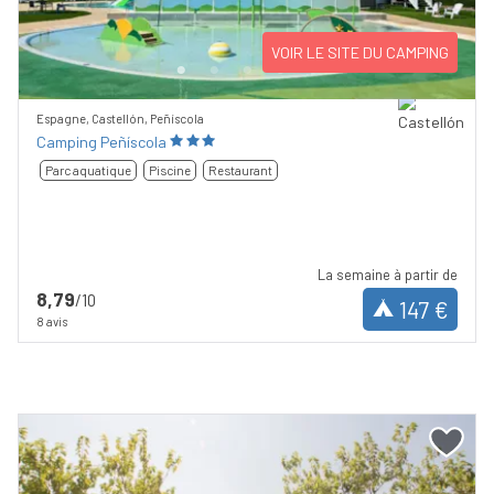
VOIR LE SITE DU CAMPING
Espagne, Castellón, Peñíscola
Camping Peñíscola
Parc aquatique
Piscine
Restaurant
La semaine à partir de
8,79
/10
147 €
8 avis