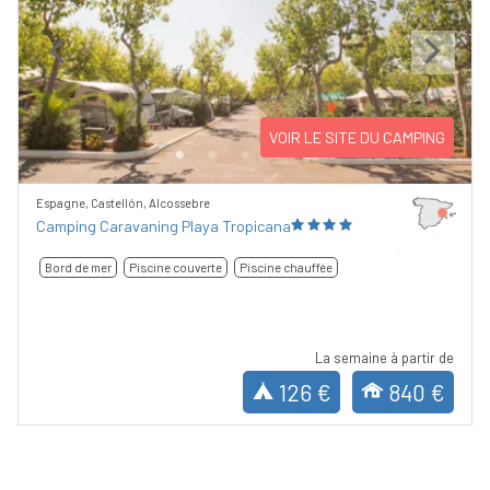
Previous
Next
VOIR LE SITE DU CAMPING
Espagne, Castellón, Alcossebre
Camping Caravaning Playa Tropicana
Bord de mer
Piscine couverte
Piscine chauffée
La semaine à partir de
126 €
840 €