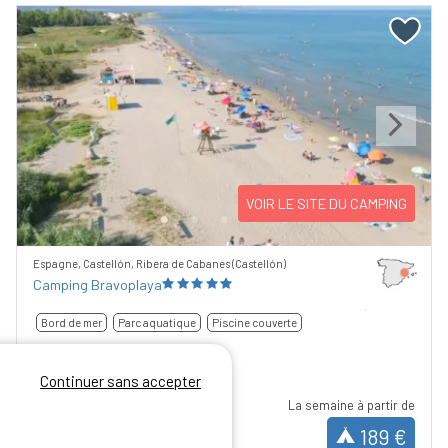
Previous
Next
VOIR LE SITE DU CAMPING
Espagne, Castellón, Ribera de Cabanes (Castellón)
Camping Bravoplaya
Bord de mer
Parc aquatique
Piscine couverte
Continuer sans accepter
La semaine à partir de
9,05
/10
189 €
10 avis