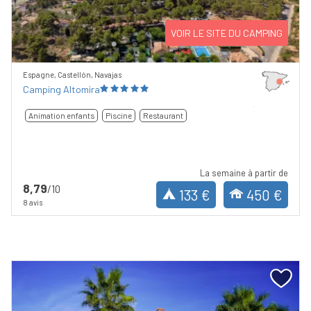
VOIR LE SITE DU CAMPING
Espagne, Castellón, Navajas
Camping Altomira
Animation enfants
Piscine
Restaurant
La semaine à partir de
8,79
/10
133 €
450 €
8 avis