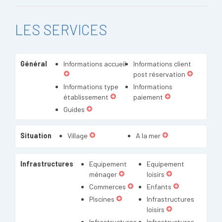
LES SERVICES
Général
Informations accueil
Informations client
post réservation
Informations type
Informations
établissement
paiement
Guides
Situation
Village
A la mer
Infrastructures
Equipement
Equipement
ménager
loisirs
Commerces
Enfants
Piscines
Infrastructures
loisirs
Infrastructures
Infrastructures