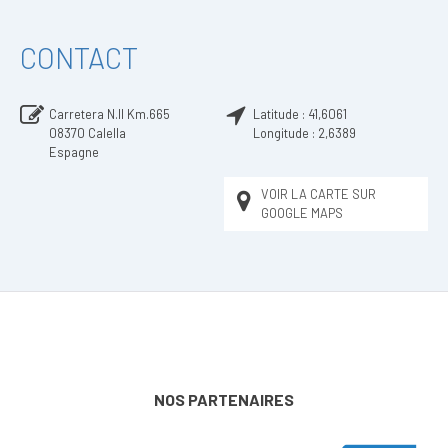
CONTACT
Carretera N.II Km.665
Latitude :
41,6061
08370
Calella
Longitude :
2,6389
Espagne
VOIR LA CARTE SUR
GOOGLE MAPS
NOS PARTENAIRES