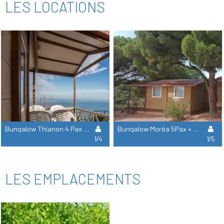
LES LOCATIONS
Bungalow Thianon 4 Pax + Clim
Bungalow Moréa 5Pax + Clim
1/4
1/5
LES EMPLACEMENTS