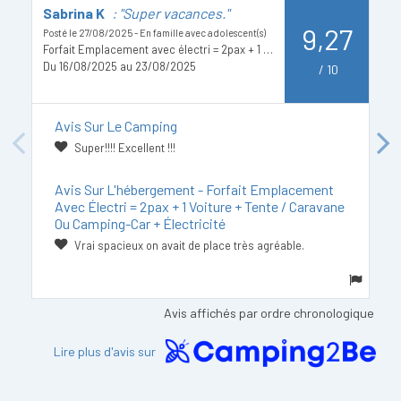
Sabrina K
: "Super vacances."
G
9,27
Posté le 27/08/2025 - En famille avec adolescent(s)
Po
Forfait Emplacement avec électri = 2pax + 1 voiture + tente / caravane ou camping-car + électricité
B
Du 16/08/2025 au 23/08/2025
D
/
10
Avis Sur Le Camping
Previous
Next
Super!!!! Excellent !!!
Avis Sur L'hébergement - Forfait Emplacement
Avec Électri = 2pax + 1 Voiture + Tente / Caravane
Ou Camping-Car + Électricité
Vrai spacieux on avait de place très agréable.
Avis affichés par ordre chronologique
Lire plus d'avis sur