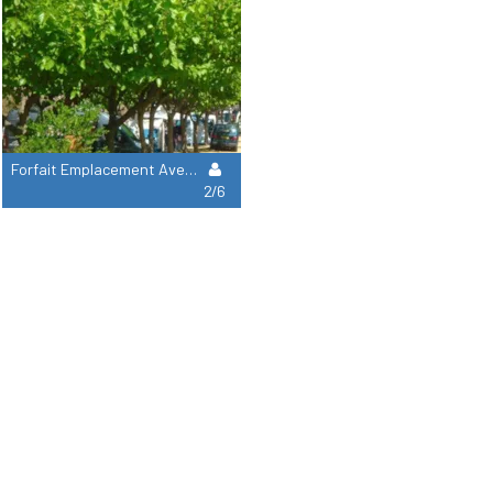
Forfait Emplacement Avec Électri = 2Pax + 1 Voiture + Tente / Caravane Ou Camping-Car + Électricité
2/6