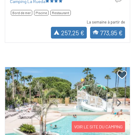
Camping La Rueda
Bord de mer
Piscine
Restaurant
La semaine à partir de
257,25 €
773,95 €
Previous
Next
VOIR LE SITE DU CAMPING