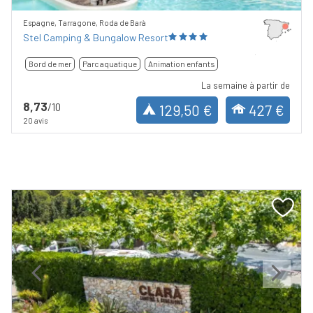
Espagne, Tarragone, Roda de Barà
Stel Camping & Bungalow Resort
Bord de mer
Parc aquatique
Animation enfants
La semaine à partir de
8,73
/10
129,50 €
427 €
20 avis
Previous
Next