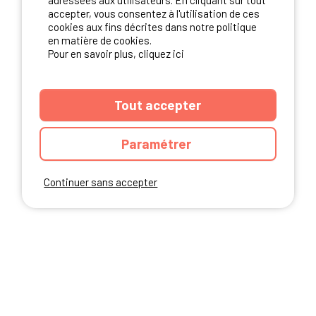
adressées aux utilisateurs. En cliquant sur tout
NOS PARTENAIRES
accepter, vous consentez à l'utilisation de ces
cookies aux fins décrites dans notre politique
en matière de cookies.
Pour en savoir plus, cliquez ici
Tout accepter
Paramétrer
Continuer sans accepter
ANNUAIRE
CGU DU SITE
MENTIONS LEGALES
COOKIES
CHARTE DE CONFIDENTIALITÉ
PLAN DU SITE
Ibericamp.com © 2026 Ibericamp; all rights reserved. All media and pictures
are property of their respective owners.
This site is protected by reCAPTCHA.