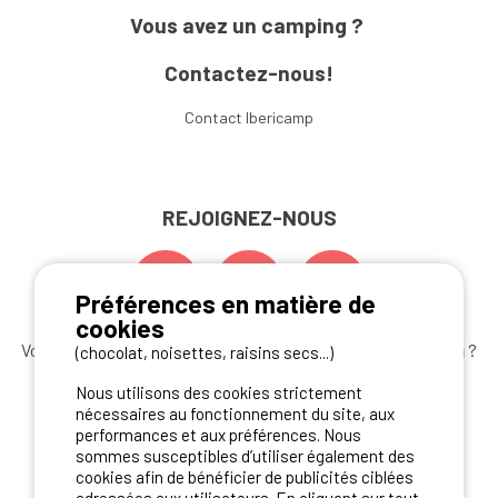
Vous avez un camping ?
Contactez-nous!
Contact Ibericamp
REJOIGNEZ-NOUS
Préférences en matière de
cookies
Vous souhaitez bénéficier des
meilleures offres camping
?
(chocolat, noisettes, raisins secs...)
Abonnez-vous à la newsletter
dès aujourd'hui
Nous utilisons des cookies strictement
nécessaires au fonctionnement du site, aux
S'ABONNER
performances et aux préférences. Nous
sommes susceptibles d’utiliser également des
cookies afin de bénéficier de publicités ciblées